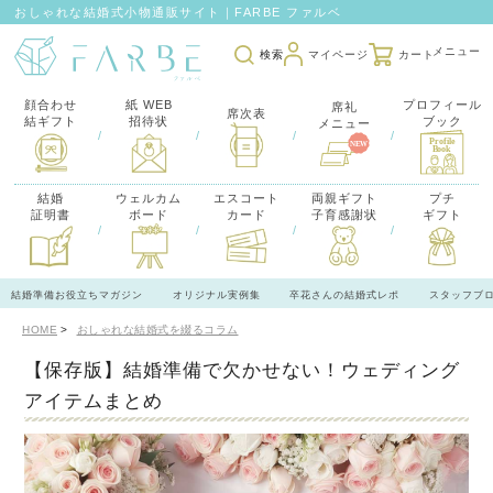
おしゃれな結婚式小物通販サイト｜FARBE ファルベ
検索
マイページ
カート
顔合わせ
紙 WEB
プロフィール
席礼
席次表
結ギフト
招待状
ブック
メニュー
/
/
/
/
結婚
ウェルカム
エスコート
両親ギフト
プチ
証明書
ボード
カード
子育感謝状
ギフト
/
/
/
/
結婚準備お役立ちマガジン
オリジナル実例集
卒花さんの結婚式レポ
スタッフブ
HOME
おしゃれな結婚式を綴るコラム
【保存版】結婚準備で欠かせない！ウェディング
アイテムまとめ