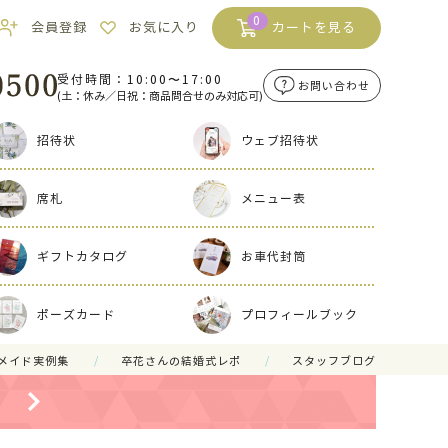
0
会員登録
お気に入り
カートを見る
受付時間：10:00〜17:00
お問い合わせ
(土：休み／日祝：商品問合せのみ対応可)
招待状
ウェブ招待状
席札
メニュー表
ギフトカタログ
お車代封筒
ポーズカード
プロフィールブック
メイド実例集
卒花さんの結婚式レポ
スタッフブログ