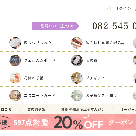
ログイン
お電話でのご注文OK!
顔合わせしおり
顔合わせ食事会記念品
ウェルカムボード
席次表
花嫁の手紙
プチギフト
エスコートカード
お子様ゲスト向け
ー口コミ
実店舗情報
結婚準備お役立ちマガジン
オーダー