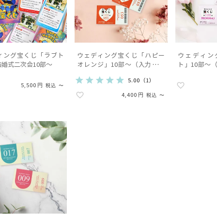
ィング宝くじ「ラブト
ウェディング宝くじ「ハピー
ウェディン
婚式二次会10部～
オレンジ」10部～（入力・印
ト」10部～
刷込)結婚式
婚式
5.00
（
1
）
5,500
税込
〜
4,400
税込
〜