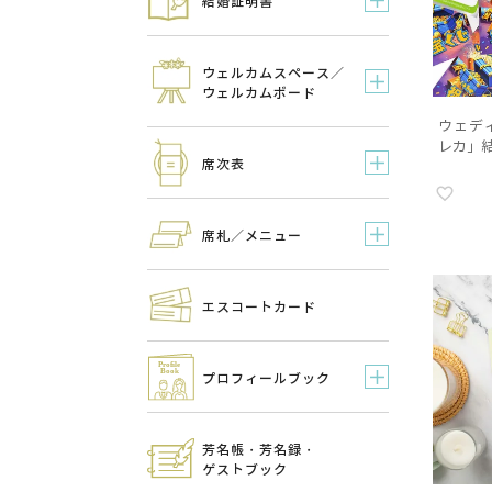
結婚証明書
ウェルカムスペース／
ウェルカムボード
ウェデ
レカ」結
席次表
席札／メニュー
エスコートカード
プロフィールブック
芳名帳・芳名録・
ゲストブック