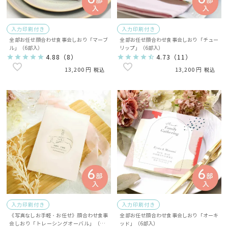
入力印刷付き
入力印刷付き
全部お任せ顔合わせ食事会しおり「マーブ
全部お任せ顔合わせ食事会しおり「チュー
ル」（6部入）
リップ」（6部入）
4.88
（
8
）
4.73
（
11
）
13,200
13,200
税込
税込
入力印刷付き
入力印刷付き
《写真なしお手軽・お任せ》顔合わせ食事
全部お任せ顔合わせ食事会しおり「オーキ
会しおり「トレーシングオーバル」（6部
ッド」（6部入）