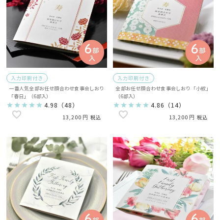
入力印刷付き
入力印刷付き
一番人気全部お任せ顔合わせ食事会しおり
全部お任せ顔合わせ食事会しおり「小紋」
「春日」（6部入）
（6部入）
4.98
（
48
）
4.86
（
14
）
13,200
13,200
税込
税込