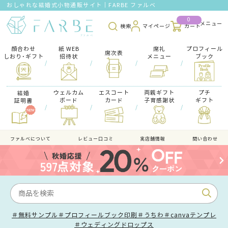
おしゃれな結婚式小物通販サイト｜FARBE ファルベ
0
検索
マイページ
カート
顔合わせ
紙 WEB
席礼
プロフィール
席次表
しおり･ギフト
招待状
メニュー
ブック
/
/
/
/
ウェルカム
エスコート
両親ギフト
プチ
結婚
ボード
カード
子育感謝状
ギフト
証明書
/
/
/
/
ファルべについて
レビュー口コミ
実店舗情報
問い合わせ
＃無料サンプル
＃プロフィールブック印刷
＃うちわ
＃canvaテンプレ
＃ウェディングドロップス