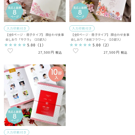
入力印刷付き
入力印刷付き
【全8ページ・冊子タイプ】 顔合わせ食事
【全8ページ・冊子タイプ】 顔合わせ食事
会しおり「サクラ」（10部入）
会しおり「水彩フラワー」（10部入）
5.00
（
1
）
5.00
（
2
）
27,500
27,500
税込
税込
入力印刷付き