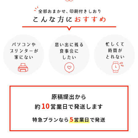
原稿提出から
10
約
営業日で発送します
5
特急プランなら
営業日
で発送