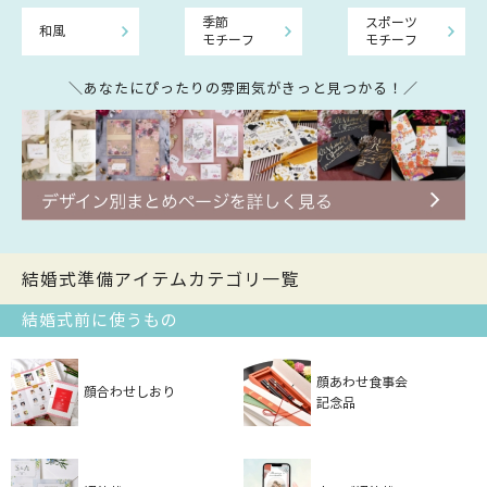
季節
スポーツ
和風
モチーフ
モチーフ
＼あなたにぴったりの雰囲気がきっと見つかる！／
結婚式準備アイテムカテゴリ一覧
結婚式前に使うもの
顔あわせ食事会
顔合わせしおり
記念品