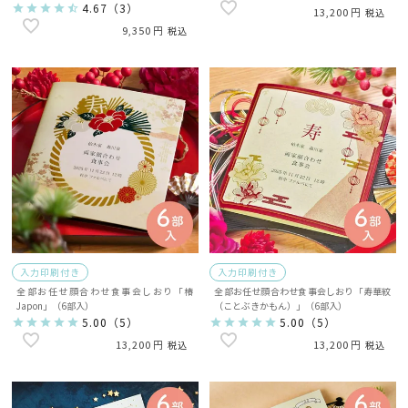
入）
4.67
（
3
）
13,200
税込
9,350
税込
入力印刷付き
入力印刷付き
全部お任せ顔合わせ食事会しおり「椿
全部お任せ顔合わせ食事会しおり「寿華紋
Japon」（6部入）
（ことぶきかもん）」（6部入）
5.00
（
5
）
5.00
（
5
）
13,200
13,200
税込
税込