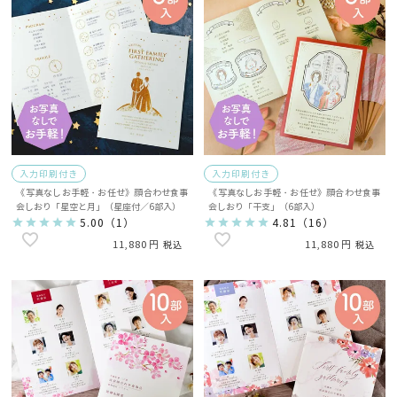
入力印刷付き
入力印刷付き
《写真なしお手軽・お任せ》顔合わせ食事
《写真なしお手軽・お任せ》顔合わせ食事
会しおり「星空と月」（星座付／6部入）
会しおり「干支」（6部入）
5.00
（
1
）
4.81
（
16
）
11,880
11,880
税込
税込