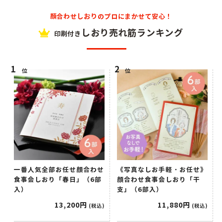
顔合わせしおりのプロにまかせて安心！
しおり売れ筋ランキング
印刷付き
位
位
一番人気全部お任せ顔合わせ
《写真なしお手軽・お任せ》
食事会しおり「春日」（6部
顔合わせ食事会しおり「干
入）
支」（6部入）
13,200円
11,880円
(税込)
(税込)