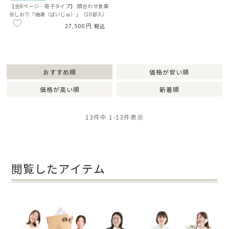
【全8ページ・冊子タイプ】 顔合わせ食事
会しおり「梅寿（ばいじゅ）」（10部入）
27,500
税込
おすすめ順
価格が安い順
価格が高い順
新着順
13
件中
1
-
13
件表示
閲覧したアイテム