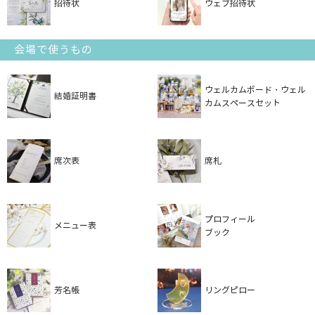
招待状
ウェブ招待状
会場で使うもの
ウェルカムボード・ウェル
結婚証明書
カムスペースセット
席次表
席札
プロフィール
メニュー表
ブック
芳名帳
リングピロー