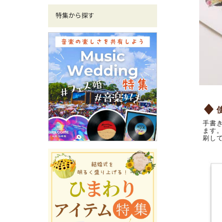
特集から探す
手書
ます
刷し