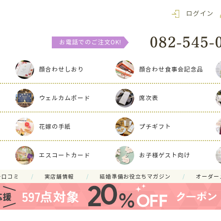
ログイン
お電話でのご注文OK!
顔合わせしおり
顔合わせ食事会記念品
ウェルカムボード
席次表
花嫁の手紙
プチギフト
エスコートカード
お子様ゲスト向け
ー口コミ
実店舗情報
結婚準備お役立ちマガジン
オーダー