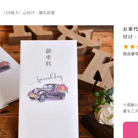
」（10枚入）心付け・御礼封筒
お車
付け
商品番