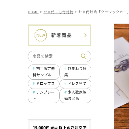
HOME
お車代・心付封筒
お車代封筒「クラシックカー
ひまわり特
初回限定無
集
料サンプル
ドロップス
ドレス当て
テンプレー
少人数家族
ト
婚まとめ