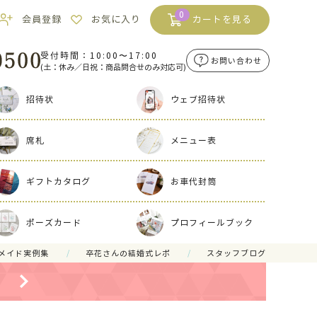
0
会員登録
お気に入り
カートを見る
受付時間：10:00〜17:00
お問い合わせ
(土：休み／日祝：商品問合せのみ対応可)
招待状
ウェブ招待状
席札
メニュー表
ギフトカタログ
お車代封筒
ポーズカード
プロフィールブック
メイド実例集
卒花さんの結婚式レポ
スタッフブログ