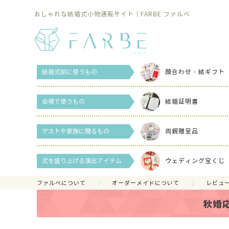
おしゃれな結婚式小物通販サイト｜FARBE ファルベ
結婚式前に使うもの
顔合わせ・結ギフト
会場で使うもの
結婚証明書
ゲストや家族に贈るもの
両親贈呈品
式を盛り上げる演出アイテム
ウェディング宝くじ
ファルべについて
オーダーメイドについて
レビュ