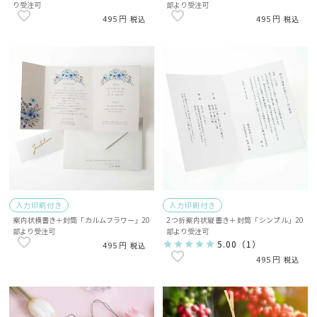
り受注可
部より受注可
495
495
税込
税込
入力印刷付き
入力印刷付き
案内状横書き＋封筒「カルムフラワー」20
2つ折案内状縦書き＋封筒「シンプル」20
部より受注可
部より受注可
5.00
（
1
）
495
税込
495
税込