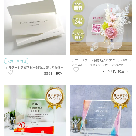
QRコードブーケ付き名入れアクリルパネル
入力印刷付き
／開店祝い・開業祝い・オープン記念
ホルダー付き案内状＋封筒20部より受注可
7,150
税込
〜
550
税込