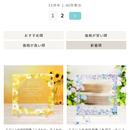
55
件中
1
-
40
件表示
1
2
おすすめ順
価格が安い順
価格が高い順
新着順
アクリル結婚証明書「ひまわり」 名入れ対
アクリル結婚証明書「紫陽花（あじさ