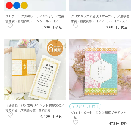
クリアガラス表彰状「ライジング」／成績
クリアガラス表彰状「マーブル」／成績優
優秀賞・勤続表彰・コンクール・コンテス
秀賞・勤続表彰・コンクール・コンテスト
ト
9,680
9,680
税込
税込
《企業様向け》表彰状付ギフト桐箱BOX／
オリジナル対応可
社内表彰・成績優秀賞・勤続表彰
＜ロゴ・メッセージ入＞和柄プチギフトコ
4,400
税込
ーヒー
473
税込