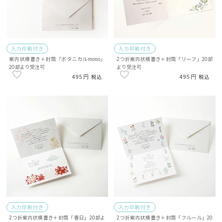
入力印刷付き
入力印刷付き
案内状横書き＋封筒「ボタニカルmono」
2つ折案内状横書き＋封筒「リーフ」20部
20部より受注可
より受注可
495
495
税込
税込
入力印刷付き
入力印刷付き
2つ折案内状横書き＋封筒「春日」20部よ
2つ折案内状横書き＋封筒「フルール」20