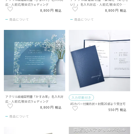
応・人前式/教会式ウェディング
い）」 名入れ対応・人前式/教会式ウェデ
ィング
8,800
8,800
税込
税込
商品について
商品について
アクリル結婚証明書「かすみ草」 名入れ対
入力印刷付き
応・人前式/教会式ウェディング
A5カバー付案内状＋封筒20部より受注可
8,800
税込
550
税込
商品について