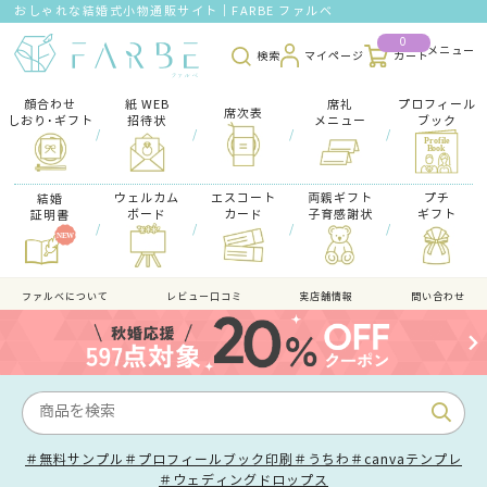
おしゃれな結婚式小物通販サイト｜FARBE ファルベ
0
検索
マイページ
カート
顔合わせ
紙 WEB
席礼
プロフィール
席次表
しおり･ギフト
招待状
メニュー
ブック
/
/
/
/
ウェルカム
エスコート
両親ギフト
プチ
結婚
ボード
カード
子育感謝状
ギフト
証明書
/
/
/
/
ファルべについて
レビュー口コミ
実店舗情報
問い合わせ
＃無料サンプル
＃プロフィールブック印刷
＃うちわ
＃canvaテンプレ
＃ウェディングドロップス