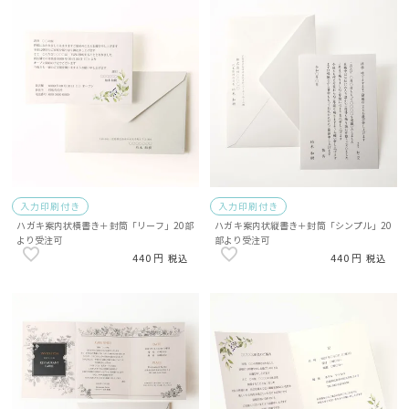
入力印刷付き
入力印刷付き
ハガキ案内状横書き＋封筒「リーフ」20部
ハガキ案内状縦書き＋封筒「シンプル」20
より受注可
部より受注可
440
440
税込
税込