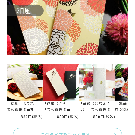
「穂希（ほまれ）」
「紗羅（さら）」
「華縁（はなえに
「凛華（り
席次表完成品オーダ
「席次表完成品」印
し）」席次表完成品
席次表完成
ー（入力・印刷込)
刷つき
オーダー（入力・印
ー（入力・
880円
(税込)
880円
(税込)
880円
(税込)
88
刷込)