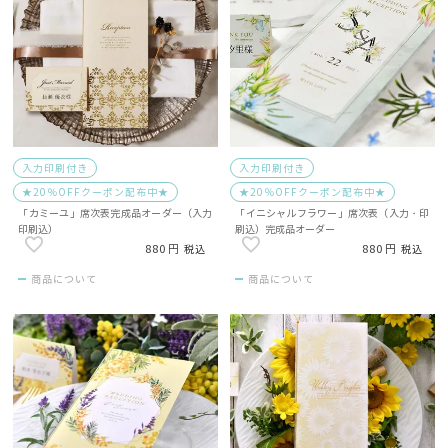
入力印刷付き
入力印刷付き
★20％OFFクーポン配布中★
★20％OFFクーポン配布中★
「カミーユ」席次表完成品オーダー（入力
「イニシャルフラワー」席次表（入力・印
印刷込）
刷込）完成品オーダー
880
880
税込
税込
商品について
商品について