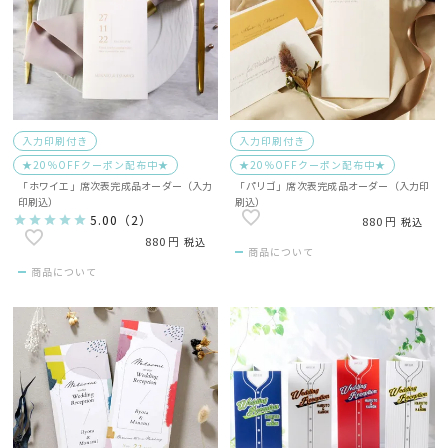
入力印刷付き
入力印刷付き
★20％OFFクーポン配布中★
★20％OFFクーポン配布中★
「ホワイエ」席次表完成品オーダー（入力
「パリゴ」席次表完成品オーダー（入力印
印刷込）
刷込）
5.00
（
2
）
880
税込
880
税込
商品について
商品について