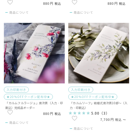
880
880
税込
税込
商品について
商品について
入力印刷付き
入力印刷付き
★20％OFFクーポン配布中★
★20％OFFクーポン配布中★
「カルムフルラージュ」席次表（入力・印
「カルムリーフ」結婚式席次表10部～（入
刷込）完成品オーダー
力・印刷込）
5.00
（
3
）
880
税込
7,700
税込
〜
商品について
商品について