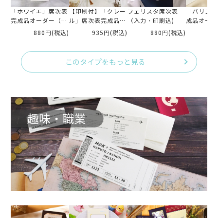
「ホワイエ」席次表
【印刷付】「クレー
フェリスタ席次表
「パリゴ」
完成品オーダー（入
ル」席次表完成品オ
（入力・印刷込)
成品オーダ
力印刷込）
ーダー（入力印刷
印刷込）
880円
(税込)
935円
(税込)
880円
(税込)
88
込）
このタイプをもっと見る