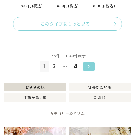
（入力・印刷込）完
（入力・印刷込)
力・印刷込)
オーダー（
880円
(税込)
880円
(税込)
880円
(税込)
88
成品オーダー
込）
このタイプをもっと見る
155
件中
1
-
40
件表示
1
2
…
4
おすすめ順
価格が安い順
価格が高い順
新着順
カテゴリー絞り込み