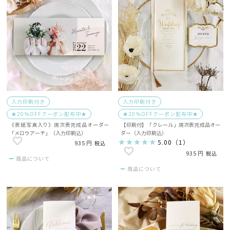
入力印刷付き
入力印刷付き
★20％OFFクーポン配布中★
★20％OFFクーポン配布中★
《表紙写真入り》席次表完成品オーダー
【印刷付】「クレール」席次表完成品オー
「メロウアーチ」（入力印刷込）
ダー（入力印刷込）
5.00
（
1
）
935
税込
935
税込
商品について
商品について