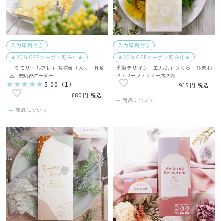
入力印刷付き
入力印刷付き
★20％OFFクーポン配布中★
★20％OFFクーポン配布中★
「ミモザ・ルフレ」席次表（入力・印刷
季節デザイン「エルム」さくら・ひまわ
込）完成品オーダー
り・リーフ・スノー席次表
5.00
（
1
）
935
税込
880
税込
商品について
商品について