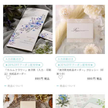
入力印刷付き
入力印刷付き
★20％OFFクーポン配布中★
★20％OFFクーポン配布中★
「カルムフラワー」席次表（入力・印刷
「席次表完成品オーダー」グロッシー（印
込）完成品オーダー
刷つき）
880
880
税込
税込
商品について
商品について