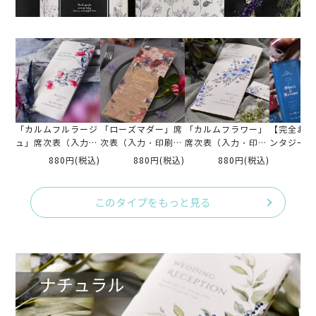
「カルムフルラージ
「ローズマダー」席
「カルムフラワー」
【完全お任
ュ」席次表（入力・
次表（入力・印刷
席次表（入力・印刷
ンタジー席
印刷込）完成品オー
込）
込）完成品オーダー
品オーダー
880円
(税込)
880円
(税込)
880円
(税込)
88
ダー
刷込）
このタイプをもっと見る