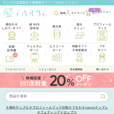
おしゃれな結婚式小物通販サイト｜FARBE ファルベ
0
検索
マイページ
カート
顔合わせ
紙 WEB
席礼
プロフィール
席次表
しおり･ギフト
招待状
メニュー
ブック
/
/
/
/
ウェルカム
エスコート
両親ギフト
プチ
結婚
ボード
カード
子育感謝状
ギフト
証明書
/
/
/
/
ファルべについて
レビュー口コミ
実店舗情報
問い合わせ
＃無料サンプル
＃プロフィールブック印刷
＃うちわ
＃canvaテンプレ
＃ウェディングドロップス