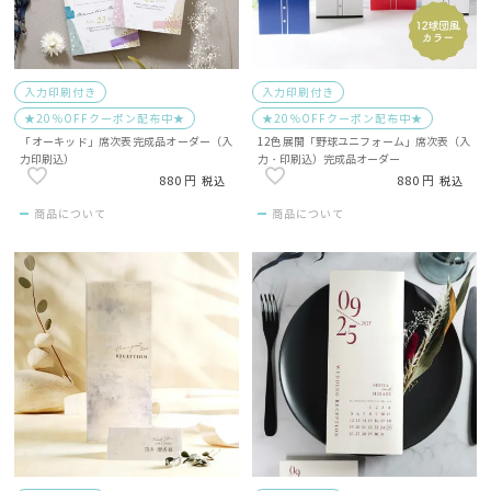
入力印刷付き
入力印刷付き
★20％OFFクーポン配布中★
★20％OFFクーポン配布中★
「オーキッド」席次表完成品オーダー（入
12色展開「野球ユニフォーム」席次表（入
力印刷込）
力・印刷込）完成品オーダー
880
880
税込
税込
商品について
商品について