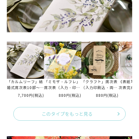
「カルムリーフ」結
「ミモザ・ルフレ」
「クラフト」席次表
《表紙写真
婚式席次表10部～
席次表（入力・印刷
（入力印刷込・両面
次表完成品
（入力・印刷込）
込）完成品オーダー
印刷）
「メロウア
7,700円
(税込)
880円
(税込)
880円
(税込)
93
（入力印刷
このタイプをもっと見る