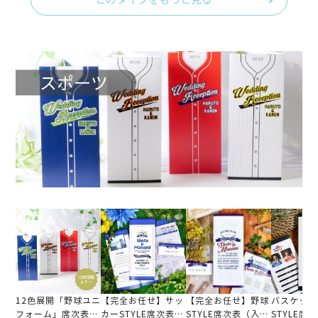
このタイプをもっと見る
12色展開「野球ユニ
【完全お任せ】サッ
【完全お任せ】野球
バスケット
フォーム」席次表
カーSTYLE席次表
STYLE席次表（入
STYLE席