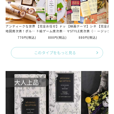
アンティークな世界
【完全お任せ】ドッ
【映画テーマ】シネ
【完全お任
地図席次表！ポルコ
ト絵ゲーム席次表完
マSTYLE席次表（入
ージックST
席次表完成品オーダ
成品オーダー（入力
力・印刷込)
表（入力・
770円
(税込)
880円
(税込)
880円
(税込)
88
ー（入力印刷込）
印刷込）
このタイプをもっと見る