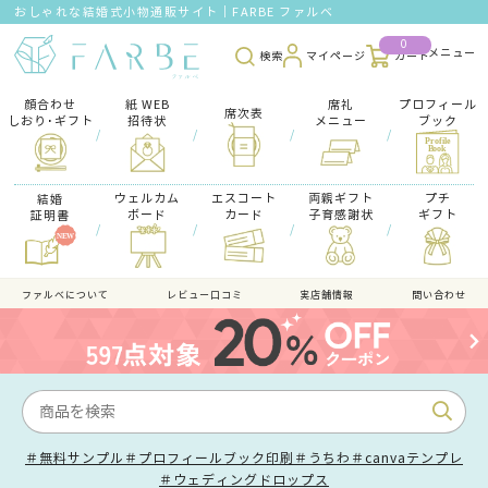
おしゃれな結婚式小物通販サイト｜FARBE ファルベ
0
検索
マイページ
カート
顔合わせ
紙 WEB
席礼
プロフィール
席次表
しおり･ギフト
招待状
メニュー
ブック
/
/
/
/
ウェルカム
エスコート
両親ギフト
プチ
結婚
ボード
カード
子育感謝状
ギフト
証明書
/
/
/
/
ファルべについて
レビュー口コミ
実店舗情報
問い合わせ
＃無料サンプル
＃プロフィールブック印刷
＃うちわ
＃canvaテンプレ
＃ウェディングドロップス