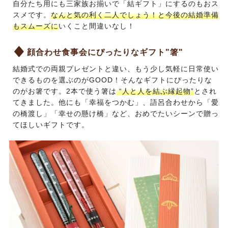
自分たち用にも三家族お揃いで「結ギフト」にするのもおス
スメです。
なんと気の利く二人でしょう！と今後の結婚準備
もスムーズに
いくこと間違いなし！
顔合わせ食事会にぴったりなギフト"箸"
結婚式での両親プレゼントと違い、もう少し気軽に日常使い
できるものを選ぶのがGOOD！そんなギフトにぴったりな
のがお箸です。2本で使う箸は
“人と人を結ぶ縁起物”
とされ
てきました。他にも「幸福をつかむ」、語呂合わせから「愛
の橋渡し」「幸せの懸け橋」など、おめでたいシーンで贈っ
てほしいギフトです。