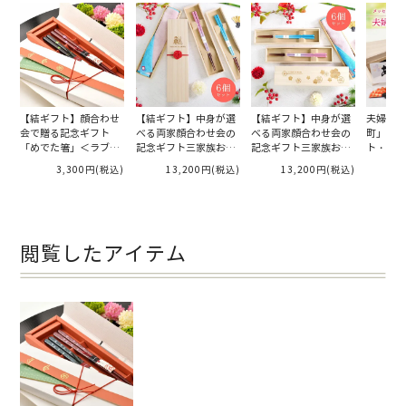
【結ギフト】顔合わせ
【結ギフト】中身が選
【結ギフト】中身が選
夫婦箸ペ
会で贈る記念ギフト
べる両家顔合わせ会の
べる両家顔合わせ会の
町」結婚
「めでた箸」＜ラブ・
記念ギフト三家族お揃
記念ギフト三家族お揃
ト・お祝
リーブス＞
い「名入れ桐箱／シロ
い「名入れ桐箱／和ち
ッセージ
3,300円
(税込)
13,200円
(税込)
13,200円
(税込)
ムク」6個入り
ゅらる華」6個入り
閲覧したアイテム