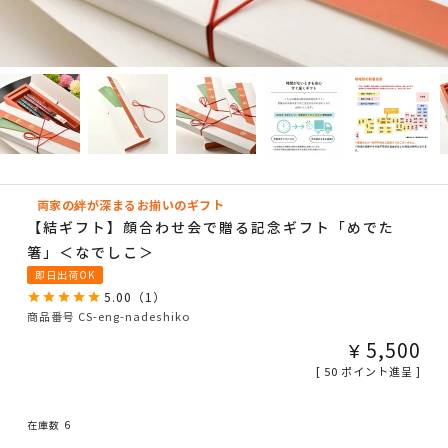
両家の絆が深まるお揃いのギフト
【結ギフト】顔合わせ会で贈る記念ギフト「めでた
箸」＜なでしこ＞
即日出荷OK
5.00
（
1
）
商品番号
CS-eng-nadeshiko
¥
5,500
[
50
ポイント進呈 ]
在庫数
6