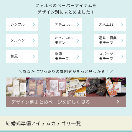
ファルべのペーパーアイテムを
デザイン別にまとめました！
シンプル
ナチュラル
大人上品
かっこいい・
趣味・職業
メルヘン
モダン
モチーフ
季節
スポーツ
和風
モチーフ
モチーフ
＼あなたにぴったりの雰囲気がきっと見つかる！／
結婚式準備アイテムカテゴリ一覧