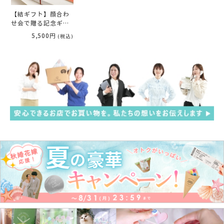
【結ギフト】顔合わ
せ会で贈る記念ギフ
ト「めでた箸」＜な
5,500円
(税込)
でしこ＞