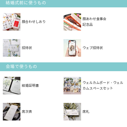
結婚式前に使うもの
顔あわせ食事会
顔合わせしおり
記念品
招待状
ウェブ招待状
会場で使うもの
ウェルカムボード・ウェル
結婚証明書
カムスペースセット
席次表
席札