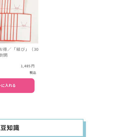
お得／「結び」（30
封筒
1,485
税込
トに入れる
の豆知識