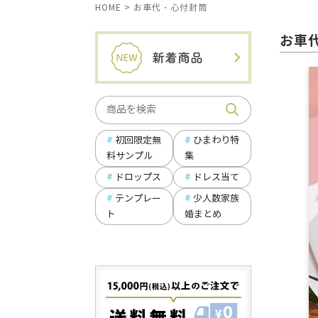
HOME
お車代・心付封筒
お車
ひまわり特
初回限定無
集
料サンプル
ドロップス
ドレス当て
テンプレー
少人数家族
ト
婚まとめ