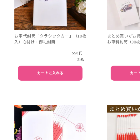
お車代封筒「クラシックカー」（10枚
まとめ買いがお
入）心付け・御礼封筒
お車料封筒（30
550
税込
カートに入れる
カー