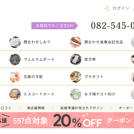
ログイン
お電話でのご注文OK!
顔合わせしおり
顔合わせ食事会記念品
ウェルカムボード
席次表
花嫁の手紙
プチギフト
エスコートカード
お子様ゲスト向け
ー口コミ
実店舗情報
結婚準備お役立ちマガジン
オーダー