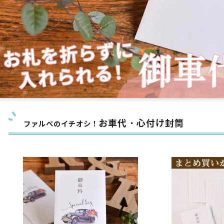
お車代・心付け封筒
ファルベのイチオシ！