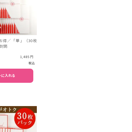
お得／「華」（30枚
封筒
1,485
税込
トに入れる