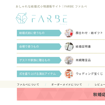
おしゃれな結婚式小物通販サイト｜FARBE ファルベ
結婚式前に使うもの
顔合わせ・結ギフト
会場で使うもの
結婚証明書
ゲストや家族に贈るもの
両親贈呈品
式を盛り上げる演出アイテム
ウェディング宝くじ
ファルべについて
オーダーメイドについて
レビュ