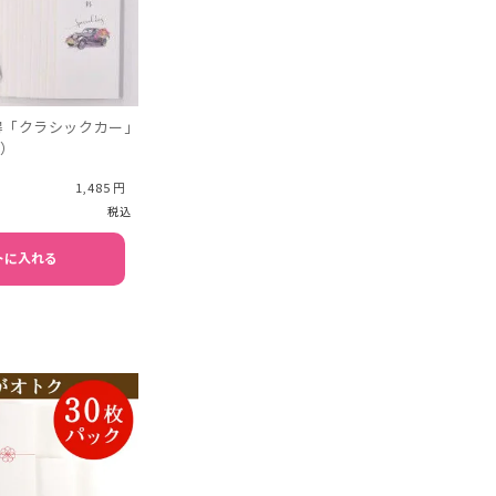
得「クラシックカー」
枚）
1,485
税込
トに入れる