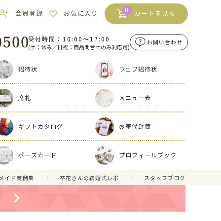
0
会員登録
お気に入り
カートを見る
受付時間：10:00〜17:00
お問い合わせ
(土：休み／日祝：商品問合せのみ対応可)
招待状
ウェブ招待状
席札
メニュー表
ギフトカタログ
お車代封筒
ポーズカード
プロフィールブック
メイド実例集
卒花さんの結婚式レポ
スタッフブログ