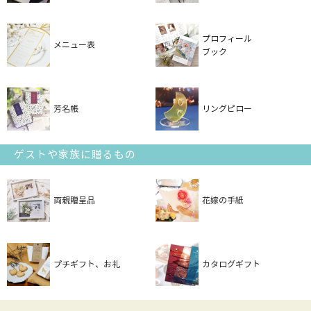
プロフィール
メニュー表
ブック
芳名帳
リングピロー
ゲストや家族に贈るもの
両親贈呈品
花嫁の手紙
プチギフト、お礼
カタログギフト