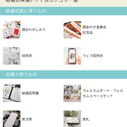
結婚式準備アイテムカテゴリ一覧
結婚式前に使うもの
顔あわせ食事会
顔合わせしおり
記念品
招待状
ウェブ招待状
会場で使うもの
ウェルカムボード・ウェル
結婚証明書
カムスペースセット
席次表
席札