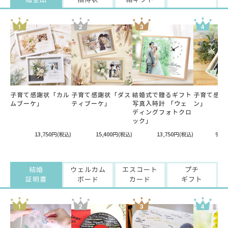
贈呈品
招待状
結ギフト
子育て感謝状「カル
子育て感謝状「ダス
結婚式で贈るギフト
子育て感謝
ムブーケ」
ティブーケ」
写真入時計 「ウェ
ン」
ディングフォトクロ
ック」
13,750円
15,400円
13,750円
9,3
(税込)
(税込)
(税込)
結婚
ウェルカム
エスコート
プチ
証明書
ボード
カード
ギフト