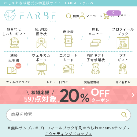
おしゃれな結婚式小物通販サイト｜FARBE ファルベ
0
検索
マイページ
カート
顔合わせ
紙 WEB
席礼
プロフィール
席次表
しおり･ギフト
招待状
メニュー
ブック
/
/
/
/
ウェルカム
エスコート
両親ギフト
プチ
結婚
ボード
カード
子育感謝状
ギフト
証明書
/
/
/
/
ファルべについて
レビュー口コミ
実店舗情報
問い合わせ
＃無料サンプル
＃プロフィールブック印刷
＃うちわ
＃canvaテンプレ
＃ウェディングドロップス