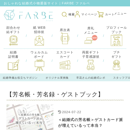
おしゃれな結婚式小物通販サイト｜FARBE ファルベ
検索
マイページ
カート
顔合わせ
紙 WEB
プロフィール
席礼
席次表
結ギフト
招待状
ブック
メニュー
/
/
/
/
結婚
ウェルカム
エスコート
両親ギフト
プチ
証明書
ボード
カード
子育感謝状
ギフト
/
/
/
/
結婚準備お役立ちマガジン
オリジナル実例集
卒花さんの結婚式レポ
スタッフブ
【芳名帳・芳名録・ゲストブック】
2024-07-22
＜結婚式の芳名帳＞ゲストカード派
が増えているって本当？