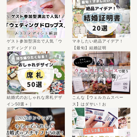
ゲスト参加型演出で人気「ウ
マネしたい絶品アイデア！
ェディングドロ
【最旬】結婚証明
結婚式のおしゃれな席札デザ
こんな【ウェルカムスペー
イン50選＋｜
ス】はダサい！お