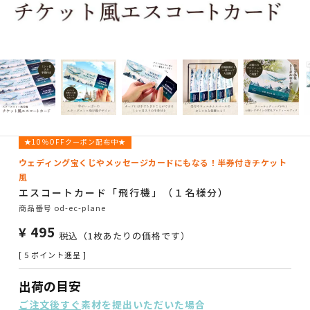
★10％OFFクーポン配布中★
ウェディング宝くじやメッセージカードにもなる！半券付きチケット
風
エスコートカード「飛行機」（１名様分）
商品番号
od-ec-plane
¥
495
税込
（1枚あたりの価格です）
[
5
ポイント進呈 ]
出荷の目安
ご注文後すぐ
素材を提出いただいた場合