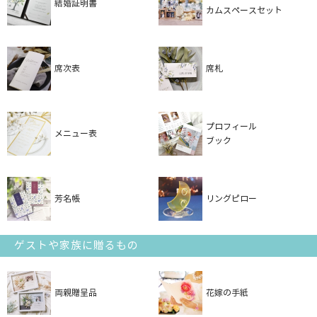
結婚証明書
カムスペースセット
席次表
席札
プロフィール
メニュー表
ブック
芳名帳
リングピロー
ゲストや家族に贈るもの
両親贈呈品
花嫁の手紙