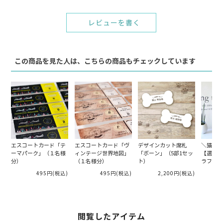
レビューを書く
この商品を見た人は、こちらの商品もチェックしています
エスコートカード「テ
エスコートカード「ヴ
デザインカット席札
＼猫好き
ーマパーク」（１名様
ィンテージ世界地図」
「ボーン」（5部1セッ
【選べる
分）
（１名様分）
ト）
ラフィッ
ボード「
495円
(税込)
495円
(税込)
2,200円
(税込)
【ウエル
ス】
閲覧したアイテム