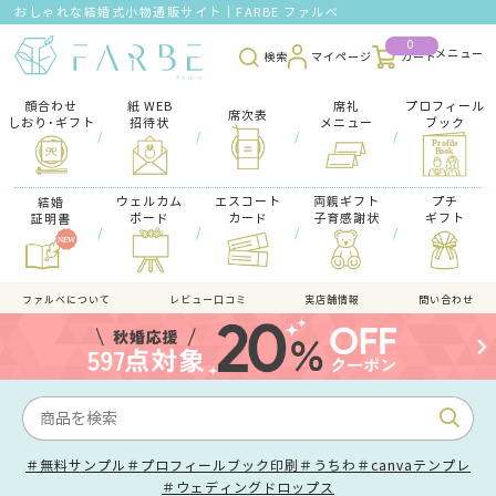
おしゃれな結婚式小物通販サイト｜FARBE ファルベ
0
検索
マイページ
カート
顔合わせ
紙 WEB
席礼
プロフィール
席次表
しおり･ギフト
招待状
メニュー
ブック
/
/
/
/
ウェルカム
エスコート
両親ギフト
プチ
結婚
ボード
カード
子育感謝状
ギフト
証明書
/
/
/
/
ファルべについて
レビュー口コミ
実店舗情報
問い合わせ
＃無料サンプル
＃プロフィールブック印刷
＃うちわ
＃canvaテンプレ
＃ウェディングドロップス