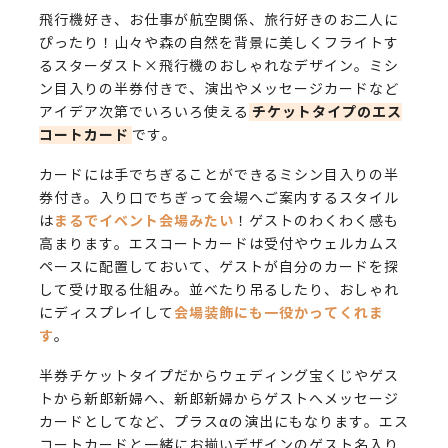
飛行機好き、お仕事が航空関係、旅行好きのお二人に
ぴったり！山々や森の自然を背景に美しくフライトす
るスターダスト×飛行機のおしゃれなデザイン。ミシ
ン目入りの半券付きで、演出やメッセージカードなど
チケットタイプのエス
アイデア次第でいろいろ使える
コートカード
です。
カードには手でちぎることができるミシン目入りの半
券付き。入り口でちぎって会場へご案内するスタイル
まるでイベント会場みたい
は
！ゲストのわくわく感も
高まります。エスコートカードは受付やウェルカムス
ペースに配置しておいて、ゲストが自分のカードを探
して受け取る仕組み。並べたり吊るしたり、おしゃれ
会場装飾にも一役かってくれま
にディスプレイして
す
。
半券チケットタイプだからウェディング宝くじやゲス
トから新郎新婦へ、新郎新婦からゲストへメッセージ
カードとしてなど、プラスαの演出にもなります。エス
コートカードと一緒にお揃いデザインのゲスト名入り