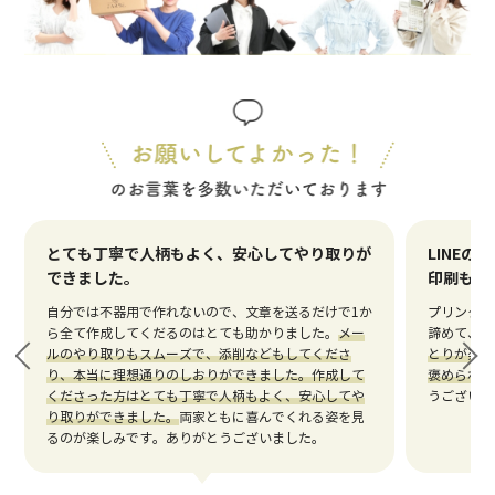
とても丁寧で人柄もよく、安心してやり取りが
LINEの
できました。
印刷もき
自分では不器用で作れないので、文章を送るだけで1か
プリンター
ら全て作成してくだるのはとても助かりました。
メー
諦めて、フ
ルのやり取りもスムーズで、添削などもしてくださ
とりが楽で
り、本当に理想通りのしおりができました。作成して
褒められま
くださった方はとても丁寧で人柄もよく、安心してや
うございま
り取りができました。
両家ともに喜んでくれる姿を見
るのが楽しみです。ありがとうございました。