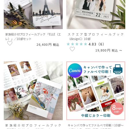
家族紹介付プロフィールブック 「ELLE（エ
スクエア型プロフィールブック
レ）」／10部セット
（designC）10部
4.83
（
6
）
26,400
税込
19,800
税込
〜
家族紹介付プロフィールブック
キャンバで作ってファルベで印刷！10部～