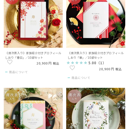
《席次表入り》家族紹介付きプロフィール
《席次表入り》家族紹介付きプロフィール
しおり「春日」／10部セット
しおり「華」／10部セット
5.00
（
1
）
20,900
税込
20,900
税込
商品について
商品について