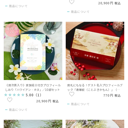
20,900
税込
商品について
商品について
《席次表入り》家族紹介付きプロフィール
席札にもなる！ゲスト名入プロフィールブ
しおり「ハワイアン・ホヌ」／10部セット
ック「寿華紋（ことぶきかもん）」（１名
様分）
5.00
（
1
）
770
税込
20,900
税込
商品について
商品について