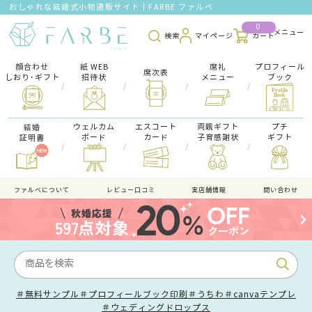
おしゃれな結婚式小物通販サイト｜FARBE ファルベ
0
検索
マイページ
カート
顔合わせ
紙 WEB
席礼
プロフィール
席次表
しおり･ギフト
招待状
メニュー
ブック
/
/
/
/
ウェルカム
エスコート
両親ギフト
プチ
結婚
ボード
カード
子育感謝状
ギフト
証明書
/
/
/
/
ファルべについて
レビュー口コミ
実店舗情報
問い合わせ
＃無料サンプル
＃プロフィールブック印刷
＃うちわ
＃canvaテンプレ
＃ウェディングドロップス