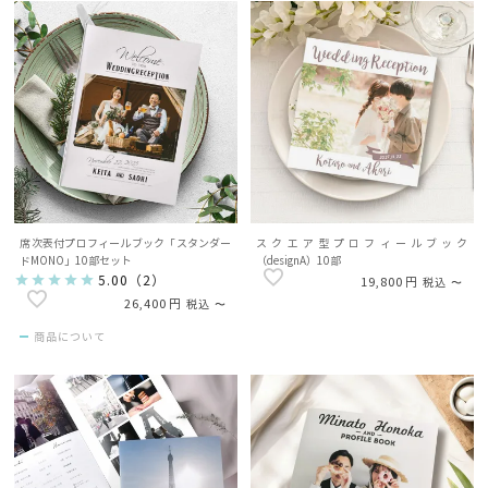
席次表付プロフィールブック「スタンダー
スクエア型プロフィールブック
ドMONO」10部セット
（designA）10部
5.00
（
2
）
19,800
税込
〜
26,400
税込
〜
商品について