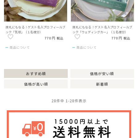
席札にもなる！ゲスト名入プロフィールブ
席札にもなる！ゲスト名入プロフィールブ
ック「気球」（１名様分）
ック「ウェディングカー」（１名様分）
770
770
税込
税込
商品について
商品について
おすすめ順
価格が安い順
価格が高い順
新着順
28
件中
1
-
28
件表示