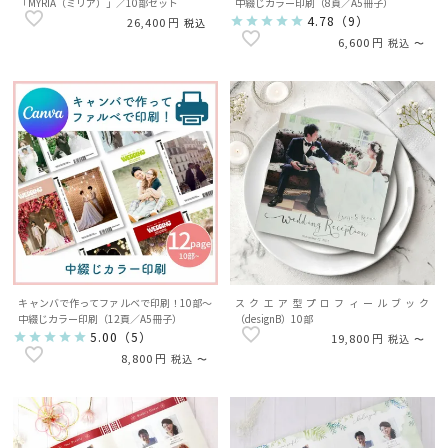
「MYRIA（ミリア）」／10部セット
中綴じカラー印刷（8頁／A5冊子）
4.78
（
9
）
26,400
税込
6,600
税込
〜
キャンバで作ってファルベで印刷！10部～
スクエア型プロフィールブック
中綴じカラー印刷（12頁／A5冊子）
（designB）10部
5.00
（
5
）
19,800
税込
〜
8,800
税込
〜