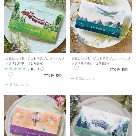
席札にもなる！ゲスト名入プロフィールブ
席札にもなる！ゲスト名入プロフィールブ
ック「SL列車」（１名様分）
ック「飛行機」（１名様分）
5.00
（
1
）
770
税込
770
税込
商品について
商品について