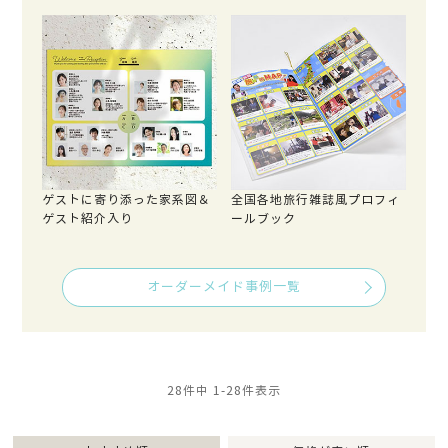
ゲストに寄り添った家系図＆
全国各地旅行雑誌風プロフィ
ゲスト紹介入り
ールブック
オーダーメイド事例一覧
28
件中
1
-
28
件表示