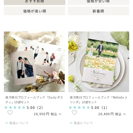
おすすめ順
価格が安い順
価格が高い順
新着順
席次表付プロフィールブック「Dusty ダス
席次表付プロフィールブック「Melinda メ
ティ」10部セット
リンダ」10部セット
5.00
（
2
）
5.00
（
1
）
26,950
26,400
税込
〜
税込
〜
商品について
商品について