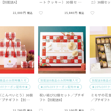
ト【別配送A】
ートクッキー）30個セット
ニ）36個セ
【別配送A】
22,000
15,840
税込
税込
B商品のみ同時購入可
別配送B商品のみ同時購入可
別配送B商品
OFFクーポン配布中★
★20％OFFクーポン配布中★
★20％OFF
（こんぺいとう）36個
祝い結び52個セット／プチギ
ミモザの花言
／プチギフト【別配送
フト【別配送B】
／プチギフト
21,780
23,100
税込
税込