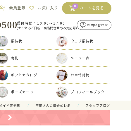
0
会員登録
お気に入り
カートを見る
受付時間：10:00〜17:00
お問い合わせ
(土：休み／日祝：商品問合せのみ対応可)
招待状
ウェブ招待状
席札
メニュー表
ギフトカタログ
お車代封筒
ポーズカード
プロフィールブック
メイド実例集
卒花さんの結婚式レポ
スタッフブログ