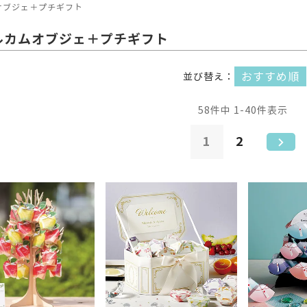
オブジェ＋プチギフト
ルカムオブジェ＋プチギフト
おすすめ順
並び替え
58
件中
1
-
40
件表示
1
2