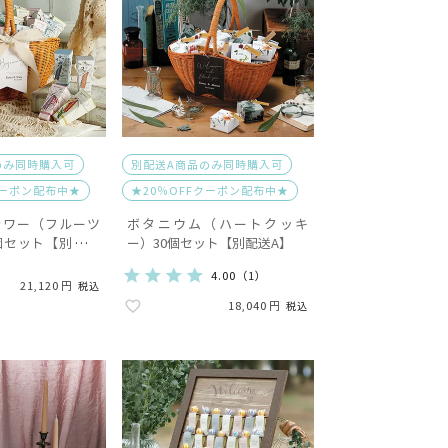
のみ同時購入可
別配送A商品のみ同時購入可
クーポン配布中★
★20％OFFクーポン配布中★
ラワー（フルーツ
ボタニウム（ハートクッキ
個セット【別配送
ー）30個セット【別配送A】
4.00
（
1
）
21,120
税込
18,040
税込