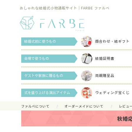
おしゃれな結婚式小物通販サイト｜FARBE ファルベ
結婚式前に使うもの
顔合わせ・結ギフト
会場で使うもの
結婚証明書
ゲストや家族に贈るもの
両親贈呈品
式を盛り上げる演出アイテム
ウェディング宝くじ
ファルべについて
オーダーメイドについて
レビュ