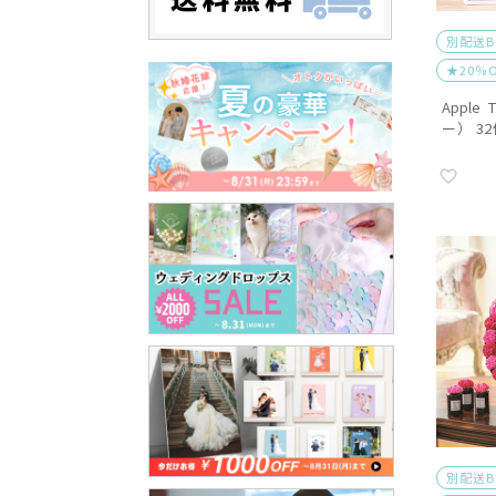
別配送
★20％
Appl
ー） 3
【別配
別配送