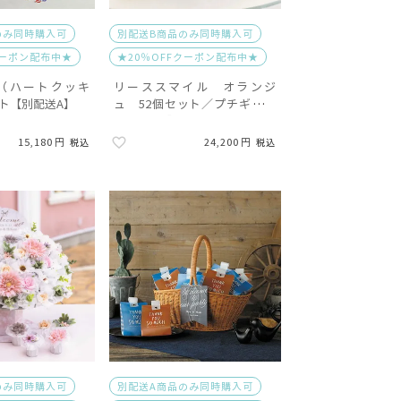
のみ同時購入可
別配送B商品のみ同時購入可
クーポン配布中★
★20％OFFクーポン配布中★
（ハートクッキ
リーススマイル オランジ
ット【別配送A】
ュ 52個セット／プチギフト
【別配送B】
15,180
24,200
税込
税込
のみ同時購入可
別配送A商品のみ同時購入可