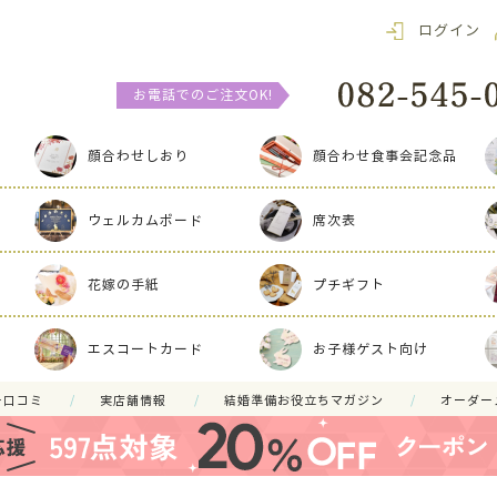
ログイン
お電話でのご注文OK!
顔合わせしおり
顔合わせ食事会記念品
ウェルカムボード
席次表
花嫁の手紙
プチギフト
エスコートカード
お子様ゲスト向け
ー口コミ
実店舗情報
結婚準備お役立ちマガジン
オーダー