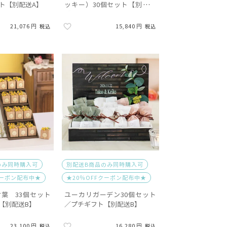
ット【別配送A】
ッキー）30個セット【別配送
A】
21,076
15,840
税込
税込
のみ同時購入可
別配送B商品のみ同時購入可
クーポン配布中★
★20％OFFクーポン配布中★
葉 33個セット
ユーカリガーデン30個セット
【別配送B】
／プチギフト【別配送B】
23,100
16,280
税込
税込