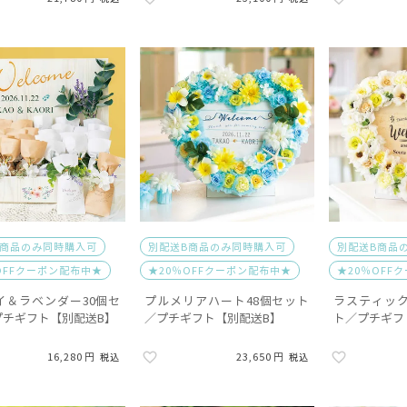
B商品のみ同時購入可
別配送B商品のみ同時購入可
別配送B商品
OFFクーポン配布中★
★20％OFFクーポン配布中★
★20％OFF
イ＆ラベンダー30個セ
プルメリアハート48個セット
ラスティック
プチギフト【別配送B】
／プチギフト【別配送B】
ト／プチギフ
16,280
23,650
税込
税込