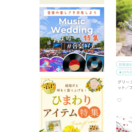
別配送
★20％
グリー
ット／