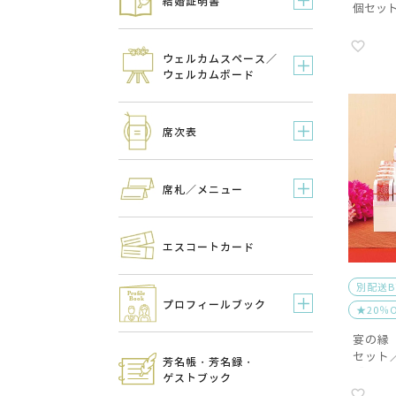
結婚証明書
個セッ
ウェルカムスペース／
ウェルカムボード
席次表
席札／メニュー
エスコートカード
別配送
プロフィールブック
★20％
宴の縁
セット
芳名帳・芳名録・
B】
ゲストブック