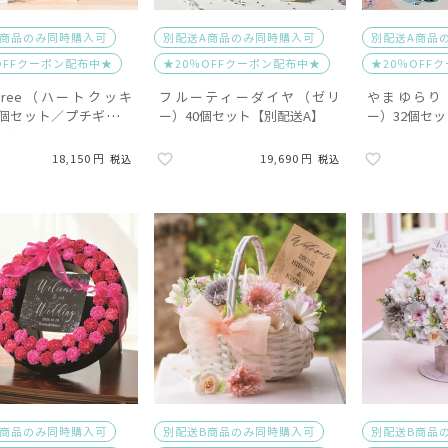
B商品のみ同時購入可
別配送A商品のみ同時購入可
別配送A商品
OFFクーポン配布中★
★20％OFFクーポン配布中★
★20％OFF
e Tree（ハートクッキ
フルーティーダイヤ（ゼリ
やまゆらり
2個セット／プチギフト
ー）40個セット【別配送A】
ー）32個セ
送B】
18,150
19,690
税込
税込
B商品のみ同時購入可
別配送B商品のみ同時購入可
別配送B商品