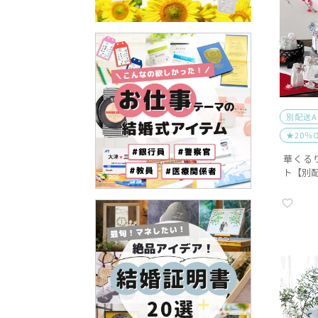
別配送
★20％
華くる
ト【別