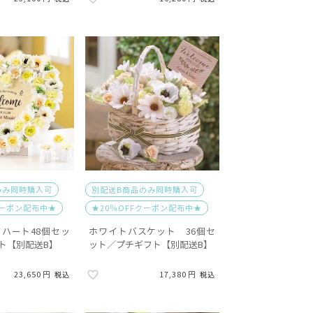
のみ同時購入可
別配送B商品のみ同時購入可
クーポン配布中★
★20％OFFクーポン配布中★
ハート48個セッ
ホワイトバスケット 36個セ
ト【別配送B】
ット／プチギフト【別配送B】
23,650
17,380
税込
税込