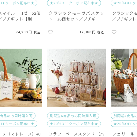
OFFクーポン配布中★
★20％OFFクーポン配布中★
★20％OFF
スマイル ロゼ 52個
クラシックモーヴバスケッ
クラシックモ
／プチギフト【別配送
ト 36個セット／プチギフト
／プチギフト
【別配送B】
24,200
17,380
税込
税込
A商品のみ同時購入可
別配送A商品のみ同時購入可
別配送A商品
OFFクーポン配布中★
★20％OFFクーポン配布中★
★20％OFF
ーヌ（マドレーヌ）40
フラワーベーススタンド （ハ
フェリール