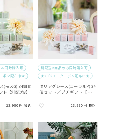
のみ同時購入可
別配送B商品のみ同時購入可
クーポン配布中★
★20％OFFクーポン配布中★
(モスG) 34個セ
ダリアグレース(コーラルP) 34
フト【別配送B】
個セット／プチギフト【別配
送B】
23,980
23,980
税込
税込