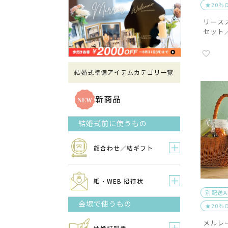
★20％
リース
セット
B】
結婚式準備アイテムカテゴリ一覧
新商品
結婚式前に使うもの
顔合わせ／結ギフト
紙・WEB 招待状
別配送
会場で使うもの
★20％
メルレ