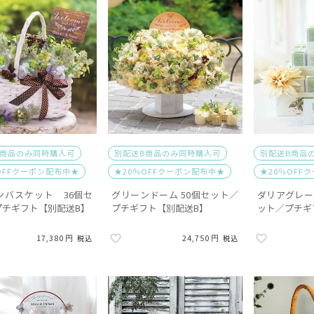
B商品のみ同時購入可
別配送B商品のみ同時購入可
別配送B商品
OFFクーポン配布中★
★20％OFFクーポン配布中★
★20％OFF
ンバスケット 36個セ
グリーンドーム 50個セット／
ダリアグレース
プチギフト【別配送B】
プチギフト【別配送B】
ット／プチギ
17,380
24,750
税込
税込