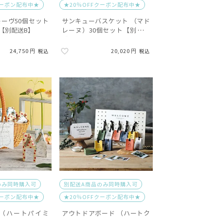
クーポン配布中★
★20％OFFクーポン配布中★
ーヴ50個セット
サンキューバスケット （マド
【別配送B】
レーヌ）30個セット【別配送
A】
24,750
20,020
税込
税込
のみ同時購入可
別配送A商品のみ同時購入可
クーポン配布中★
★20％OFFクーポン配布中★
 （ハートパイミ
アウトドアボード （ハートク