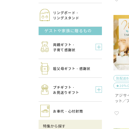
リングボード・
リングスタンド
ゲストや家族に贈るもの
両親ギフト・
子育て感謝状
祖父母ギフト・感謝状
別配送
★20％
プチギフト・
お見送りギフト
アジサ
ット／
お車代・心付封筒
特集から探す