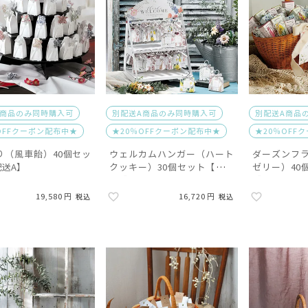
A商品のみ同時購入可
別配送A商品のみ同時購入可
別配送A商品
OFFクーポン配布中★
★20％OFFクーポン配布中★
★20％OFF
り（風車飴）40個セッ
ウェルカムハンガー（ハート
ダーズンフ
配送A】
クッキー）30個セット【別配
ゼリー）40
送A】
A】
19,580
16,720
税込
税込