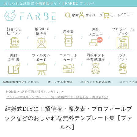
おしゃれな結婚式小物通販サイト｜FARBE ファルベ
検索
マイページ
カート
顔合わせ
紙 WEB
プロフィール
席礼
席次表
結ギフト
招待状
ブック
メニュー
/
/
/
/
結婚
ウェルカム
エスコート
両親ギフト
プチ
証明書
ボード
カード
子育感謝状
ギフト
/
/
/
/
結婚準備お役立ちマガジン
オリジナル実例集
卒花さんの結婚式レポ
スタッフブ
HOME
結婚準備お役立ちマガジン
ファルべの無料テンプレート一覧｜結婚式DIY・顔合わせ・席次表など
結婚式DIYに！招待状・席次表・プロフィールブ
ックなどのおしゃれな無料テンプレート集【ファ
ルベ】