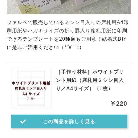
ファルベで販売している
ミシン目入りの席札用A4印
刷用紙
や
ハガキサイズの折り罫入り席札用紙
に印刷
できるテンプレートを20種類もご用意！結婚式DIY
に是非ご活用ください（*´∀｀*）
［手作り材料］ホワイトプリ
ント用紙（席札用ミシン目入
り／A4サイズ）（1枚）
￥220
この商品を詳しく見る