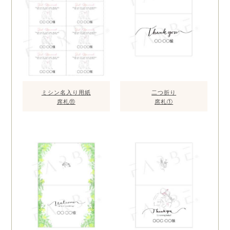
ミシン名入り用紙
二つ折り
席札⑪
席札①