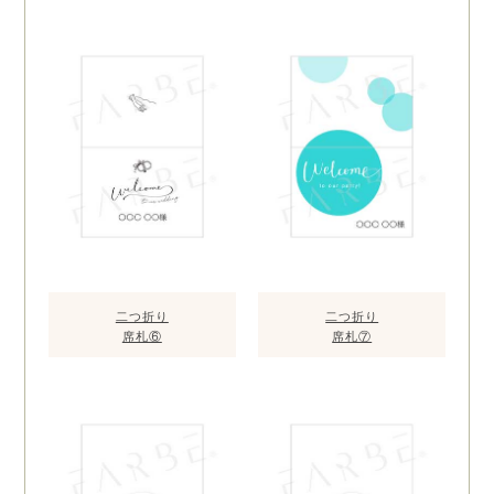
二つ折り
二つ折り
席札⑥
席札⑦