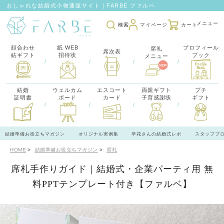
おしゃれな結婚式小物通販サイト｜FARBE ファルベ
検索
マイページ
カート
顔合わせ
紙 WEB
プロフィール
席礼
席次表
結ギフト
招待状
ブック
メニュー
/
/
/
/
結婚
ウェルカム
エスコート
両親ギフト
プチ
証明書
ボード
カード
子育感謝状
ギフト
/
/
/
/
結婚準備お役立ちマガジン
オリジナル実例集
卒花さんの結婚式レポ
スタッフブ
HOME
結婚準備お役立ちマガジン
席札
席札手作りガイド｜結婚式・企業パーティ用 無
料PPTテンプレート付き【ファルベ】