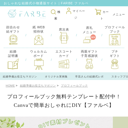
おしゃれな結婚式小物通販サイト｜FARBE ファルベ
マイペー
検
カー
ジ
索
ト
顔合わせ
紙 WEB
プロフィール
席礼
席次表
結ギフト
招待状
ブック
メニュー
/
/
/
/
結婚
ウェルカム
エスコート
両親ギフト
プチ
証明書
ボード
カード
子育感謝状
ギフト
/
/
/
/
結婚準備お役立ちマガジン
オリジナル実例集
卒花さんの結婚式レポ
スタッフブ
HOME
結婚準備お役立ちマガジン
プロフィールブック
プロフィールブック無料テンプレート配付中！
Canvaで簡単おしゃれにDIY【ファルベ】