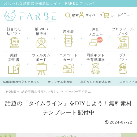
おしゃれな結婚式小物通販サイト｜FARBE ファルベ
検索
マイページ
カート
顔合わせ
紙 WEB
プロフィール
席礼
席次表
結ギフト
招待状
ブック
メニュー
/
/
/
/
結婚
ウェルカム
エスコート
両親ギフト
プチ
証明書
ボード
カード
子育感謝状
ギフト
/
/
/
/
結婚準備お役立ちマガジン
オリジナル実例集
卒花さんの結婚式レポ
スタッフブ
HOME
結婚準備お役立ちマガジン
ペーパーアイテム
話題の「タイムライン」をDIYしよう！無料素材
テンプレート配付中
2024-07-22