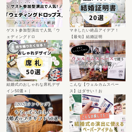
ゲスト参加型演出で人気「ウ
マネしたい絶品アイデア！
ェディングドロ
【最旬】結婚証明
結婚式のおしゃれな席札デザ
こんな【ウェルカムスペー
イン50選＋｜
ス】はダサい！お