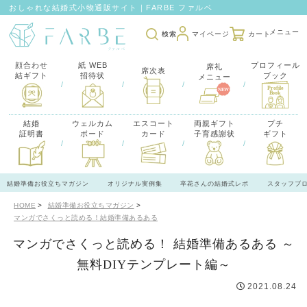
おしゃれな結婚式小物通販サイト｜FARBE ファルベ
検索
マイページ
カート
顔合わせ
紙 WEB
プロフィール
席礼
席次表
結ギフト
招待状
ブック
メニュー
/
/
/
/
結婚
ウェルカム
エスコート
両親ギフト
プチ
証明書
ボード
カード
子育感謝状
ギフト
/
/
/
/
結婚準備お役立ちマガジン
オリジナル実例集
卒花さんの結婚式レポ
スタッフブ
HOME
結婚準備お役立ちマガジン
マンガでさくっと読める！結婚準備あるある
マンガでさくっと読める！ 結婚準備あるある ～
無料DIYテンプレート編～
2021.08.24