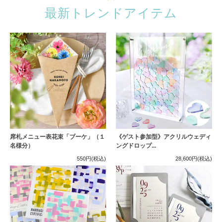
最新トレンドアイテム
席札メニュー表花束「ブーケ」（１
《ゲスト参加型》アクリルウェディ
名様分）
ングドロップ...
550円
(税込)
28,600円
(税込)