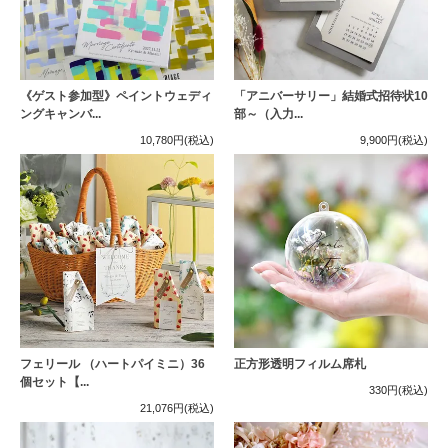
《ゲスト参加型》ペイントウェディ
「アニバーサリー」結婚式招待状10
ングキャンバ...
部～（入力...
10,780円
(税込)
9,900円
(税込)
フェリール （ハートパイミニ）36
正方形透明フィルム席札
個セット【...
330円
(税込)
21,076円
(税込)