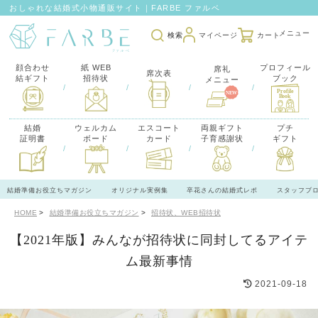
おしゃれな結婚式小物通販サイト｜FARBE ファルベ
検索
マイページ
カート
顔合わせ
紙 WEB
プロフィール
席礼
席次表
結ギフト
招待状
ブック
メニュー
/
/
/
/
結婚
ウェルカム
エスコート
両親ギフト
プチ
証明書
ボード
カード
子育感謝状
ギフト
/
/
/
/
結婚準備お役立ちマガジン
オリジナル実例集
卒花さんの結婚式レポ
スタッフブ
HOME
結婚準備お役立ちマガジン
招待状、WEB招待状
【2021年版】みんなが招待状に同封してるアイテ
ム最新事情
2021-09-18