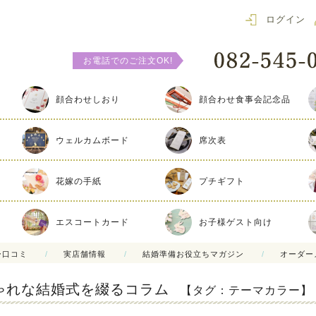
ログイン
お電話でのご注文OK!
顔合わせしおり
顔合わせ食事会記念品
ウェルカムボード
席次表
花嫁の手紙
プチギフト
エスコートカード
お子様ゲスト向け
ー口コミ
実店舗情報
結婚準備お役立ちマガジン
オーダー
ゃれな結婚式を綴るコラム
【タグ：テーマカラー】