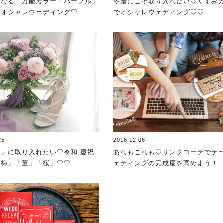
になる！万能カラー「パープル」
冬婚にこそ取り入れたい♡くすみ
るオシャレウェディング♡
でオシャレウェディング♡♡
25
2018.12.06
婚」に取り入れたい♡令和 慶祝
あれもこれも♡リンクコーデでテ
「梅」「菫」「桜」♡♡
ェディングの完成度を高めよう！