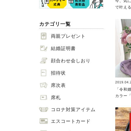
今、気
で叶え
カテゴリ一覧
両親プレゼント
結婚証明書
顔合わせ会しおり
招待状
2019.04.
席次表
「令和
カラー
席札
コロナ対策アイテム
エスコートカード