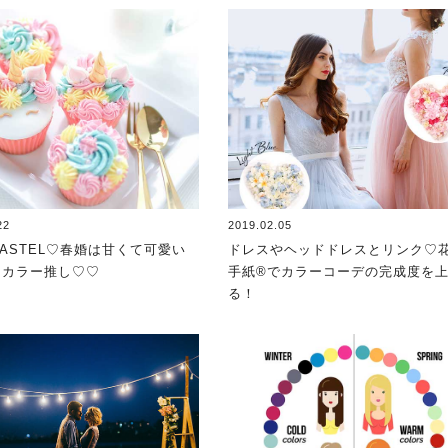
22
2019.02.05
 PASTEL♡春婚は甘くて可愛い
ドレスやヘッドドレスとリンク♡
ツカラー推し♡♡
手紙®でカラーコーデの完成度を
る！