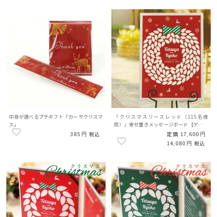
中身が選べるプチギフト「カーサクリスマ
「クリスマスリースレッド（115名様
ス」
用）」寄せ書きメッセージボード【ゲスト
参加型】
385
定価
17,600
税込
14,080
税込