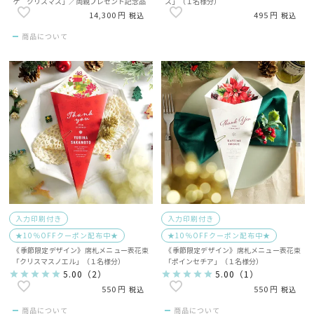
ケ クリスマス」／両親プレゼント記念品
ス」（１名様分）
14,300
495
税込
税込
商品について
入力印刷付き
入力印刷付き
★10％OFFクーポン配布中★
★10％OFFクーポン配布中★
《季節限定デザイン》席札メニュー表花束
《季節限定デザイン》席札メニュー表花束
「クリスマスノエル」（１名様分）
「ポインセチア」（１名様分）
5.00
（
2
）
5.00
（
1
）
550
550
税込
税込
商品について
商品について