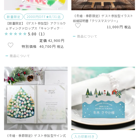
《冬婚・季節限定》ゲスト参加型イラスト
数量限定
2000円OFF★8/31迄
結婚証明書「クリスマスツリー」
【数量限定】《ゲスト参加型》アクリルウ
11,000
税込
ェディングドロップス「キャンディクリス
マス」ピース80枚／ゲスト説明書付
5.00
（
1
）
商品について
定価
42,900
40,700
税込
商品について
《冬婚・季節限定》ゲスト参加型サイン式
入力印刷付き