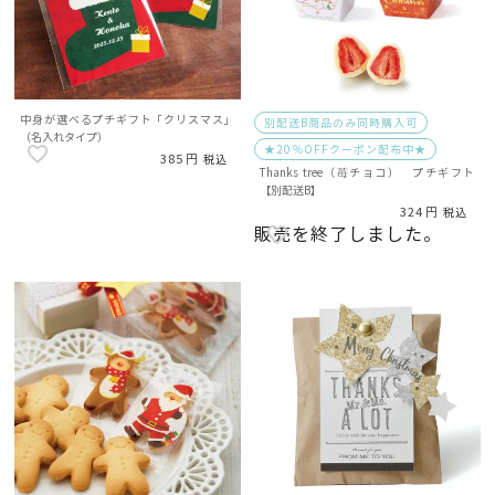
中身が選べるプチギフト「クリスマス」
別配送B商品のみ同時購入可
（名入れタイプ）
★20％OFFクーポン配布中★
385
税込
Thanks tree（苺チョコ） プチギフト
【別配送B】
324
税込
販売を終了しました。