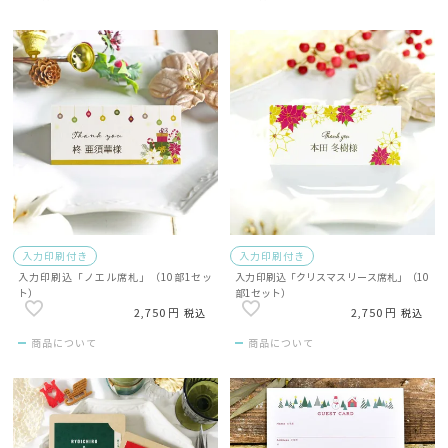
入力印刷付き
入力印刷付き
入力印刷込「ノエル席札」（10部1セッ
入力印刷込「クリスマスリース席札」（10
ト）
部1セット）
2,750
2,750
税込
税込
商品について
商品について