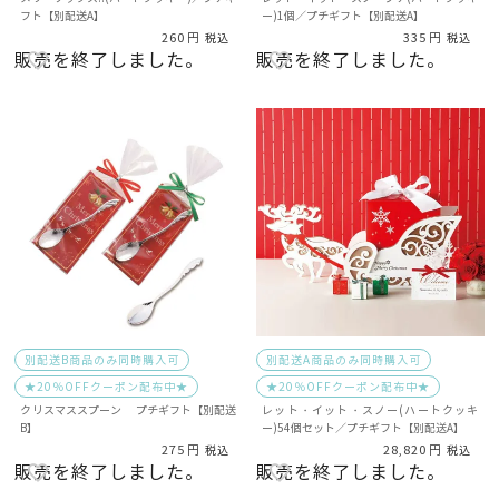
フト【別配送A】
ー)1個／プチギフト【別配送A】
260
335
税込
税込
販売を終了しました。
販売を終了しました。
別配送B商品のみ同時購入可
別配送A商品のみ同時購入可
★20％OFFクーポン配布中★
★20％OFFクーポン配布中★
クリスマススプーン プチギフト【別配送
レット・イット・スノー(ハートクッキ
B】
ー)54個セット／プチギフト【別配送A】
275
28,820
税込
税込
販売を終了しました。
販売を終了しました。