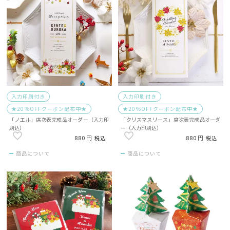
入力印刷付き
入力印刷付き
★20％OFFクーポン配布中★
★20％OFFクーポン配布中★
「ノエル」席次表完成品オーダー（入力印
「クリスマスリース」席次表完成品オーダ
刷込）
ー（入力印刷込）
880
880
税込
税込
商品について
商品について