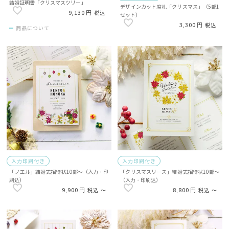
結婚証明書「クリスマスツリー」
デザインカット席札「クリスマス」（5部1
9,130
税込
セット）
3,300
税込
商品について
入力印刷付き
入力印刷付き
「ノエル」結婚式招待状10部～（入力・印
「クリスマスリース」結婚式招待状10部～
刷込）
（入力・印刷込）
9,900
8,800
税込
〜
税込
〜