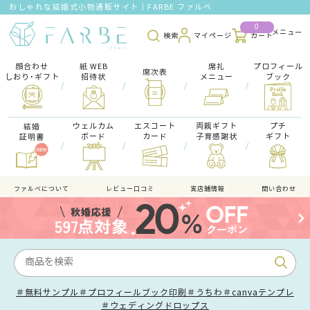
おしゃれな結婚式小物通販サイト｜FARBE ファルベ
0
検索
マイページ
カート
顔合わせ
紙 WEB
席礼
プロフィール
席次表
しおり･ギフト
招待状
メニュー
ブック
/
/
/
/
ウェルカム
エスコート
両親ギフト
プチ
結婚
ボード
カード
子育感謝状
ギフト
証明書
/
/
/
/
ファルべについて
レビュー口コミ
実店舗情報
問い合わせ
＃無料サンプル
＃プロフィールブック印刷
＃うちわ
＃canvaテンプレ
＃ウェディングドロップス