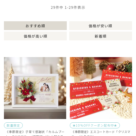
29
件中
1
-
29
件表示
おすすめ順
価格が安い順
価格が高い順
新着順
数量限定
★10％OFFクーポン配布中★
《季節限定》子育て感謝状「カルムブー
《季節限定》エスコートカード「クリスマ