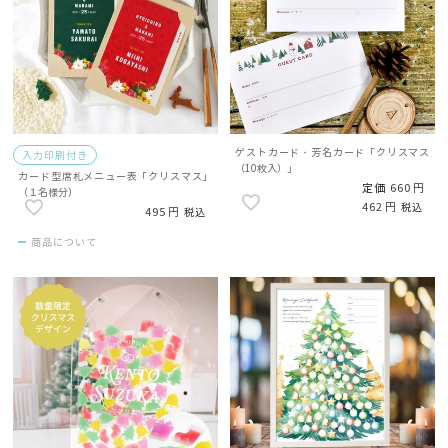
ゲストカード・芳名カード「クリスマス
入力印刷付き
（10枚入）」
カード型席札メニュー表「クリスマス」
定価
660
（１名様分）
462
税込
495
税込
商品について