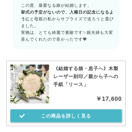
この度、最愛なる娘が結婚します。
挙式の予定がないので、入籍日の記念になるよ
うに
と母親の私からサプライズで送ろうと選び
ました。
実物は、とても綺麗で素敵です✨娘夫婦も大変
喜んでくれたので良かったです💖
《結婚する娘・息子へ》木製
レーザー刻印／親から子への
手紙「リース」
￥17,600
この商品を詳しく見る