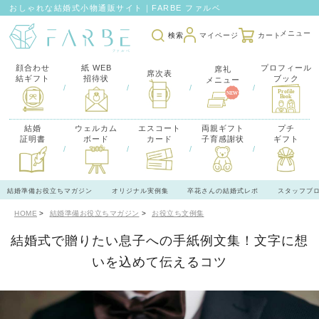
おしゃれな結婚式小物通販サイト｜FARBE ファルベ
検索
マイページ
カート
顔合わせ
紙 WEB
プロフィール
席礼
席次表
結ギフト
招待状
ブック
メニュー
/
/
/
/
結婚
ウェルカム
エスコート
両親ギフト
プチ
証明書
ボード
カード
子育感謝状
ギフト
/
/
/
/
結婚準備お役立ちマガジン
オリジナル実例集
卒花さんの結婚式レポ
スタッフブ
HOME
結婚準備お役立ちマガジン
お役立ち文例集
結婚式で贈りたい息子への手紙例文集！文字に想
いを込めて伝えるコツ