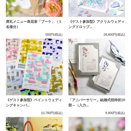
席札メニュー表花束「ブーケ」（１
《ゲスト参加型》アクリルウェディ
名様分）
ングドロップ...
550円
(税込)
28,600円
(税込)
《ゲスト参加型》ペイントウェディ
「アニバーサリー」結婚式招待状10
ングキャンバ...
部～（入力...
10,780円
(税込)
9,900円
(税込)