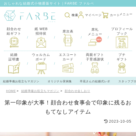
おしゃれな結婚式小物通販サイト｜FARBE ファルベ
検索
マイページ
カート
顔合わせ
紙 WEB
プロフィール
席礼
席次表
結ギフト
招待状
ブック
メニュー
/
/
/
/
結婚
ウェルカム
エスコート
両親ギフト
プチ
証明書
ボード
カード
子育感謝状
ギフト
/
/
/
/
結婚準備お役立ちマガジン
オリジナル実例集
卒花さんの結婚式レポ
スタッフブ
HOME
結婚準備お役立ちマガジン
顔合わせ会しおり
第一印象が大事！顔合わせ食事会で印象に残るお
もてなしアイテム
2023-10-05