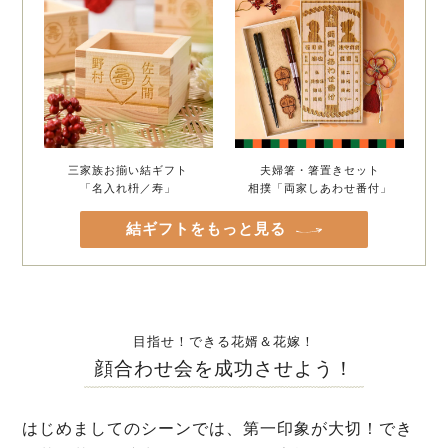
三家族お揃い結ギフト
夫婦箸・箸置きセット
「名入れ枡／寿」
相撲「両家しあわせ番付」
結ギフトをもっと見る
目指せ！できる花婿＆花嫁！
顔合わせ会を成功させよう！
はじめましてのシーンでは、第一印象が大切！でき