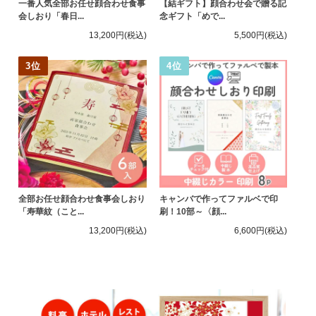
一番人気全部お任せ顔合わせ食事
【結ギフト】顔合わせ会で贈る記
会しおり「春日...
念ギフト「めで...
13,200円
(税込)
5,500円
(税込)
全部お任せ顔合わせ食事会しおり
キャンバで作ってファルベで印
「寿華紋（こと...
刷！10部～〈顔...
13,200円
(税込)
6,600円
(税込)