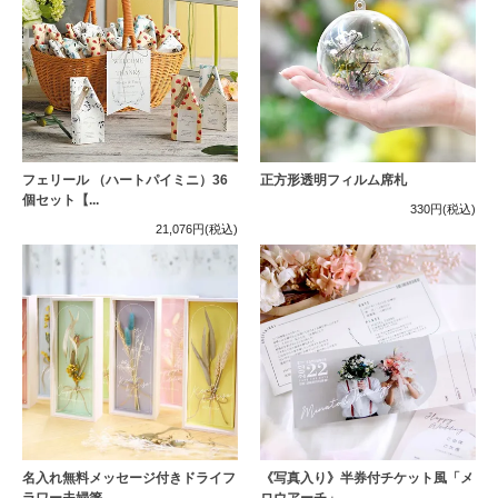
フェリール （ハートパイミニ）36
正方形透明フィルム席札
個セット【...
330円
(税込)
21,076円
(税込)
名入れ無料メッセージ付きドライフ
《写真入り》半券付チケット風「メ