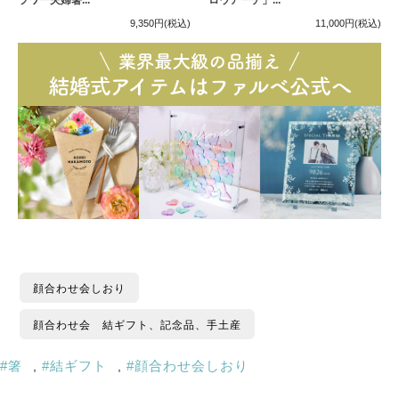
ラワー夫婦箸...
ロウアーチ」...
9,350円
(税込)
11,000円
(税込)
顔合わせ会しおり
顔合わせ会 結ギフト、記念品、手土産
箸
結ギフト
顔合わせ会しおり
,
,