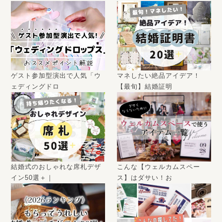
ゲスト参加型演出で人気「ウ
マネしたい絶品アイデア！
ェディングドロ
【最旬】結婚証明
結婚式のおしゃれな席札デザ
こんな【ウェルカムスペー
イン50選＋｜
ス】はダサい！お