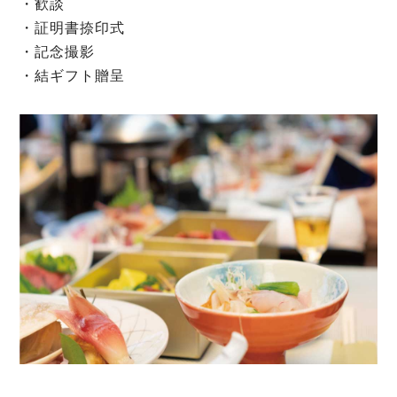
・歓談
・証明書捺印式
・記念撮影
・結ギフト贈呈