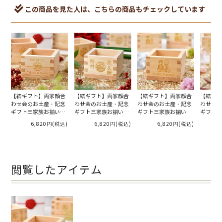
この商品を見た人は、こちらの商品もチェックしています
【結ギフト】両家顔合
【結ギフト】両家顔合
【結ギフト】両家顔合
【結ギフ
わせ会のお土産・記念
わせ会のお土産・記念
わせ会のお土産・記念
わせ会の
ギフト三家族お揃いの
ギフト三家族お揃いの
ギフト三家族お揃いの
ギフト三
「名入れ枡／華」6個
「名入れ枡／松竹梅」
「名入れ枡／シロム
「名入れ
6,820円
(税込)
6,820円
(税込)
6,820円
(税込)
入り
6個入り
ク」6個入り
入り
閲覧したアイテム