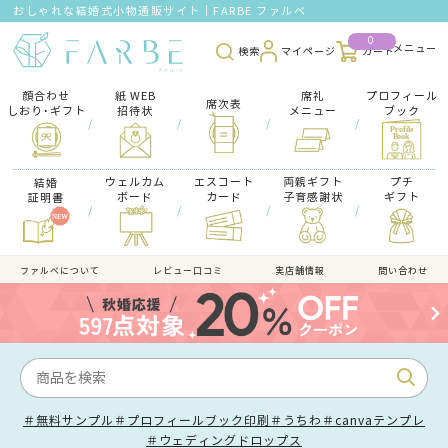
おしゃれな結婚式小物通販サイト｜FARBE ファルベ
0
検索
マイページ
カート
顔合わせ
紙 WEB
席礼
プロフィール
席次表
しおり･ギフト
招待状
メニュー
ブック
/
/
/
/
ウェルカム
エスコート
両親ギフト
プチ
結婚
ボード
カード
子育感謝状
ギフト
証明書
/
/
/
/
ファルべについて
レビュー口コミ
実店舗情報
問い合わせ
＃無料サンプル
＃プロフィールブック印刷
＃うちわ
＃canvaテンプレ
＃ウェディングドロップス