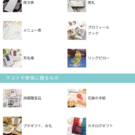
席次表
席札
プロフィール
メニュー表
ブック
芳名帳
リングピロー
ゲストや家族に贈るもの
両親贈呈品
花嫁の手紙
プチギフト、お礼
カタログギフト