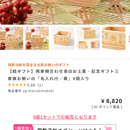
両家の絆が深まる全員お揃いのギフト
【結ギフト】両家顔合わせ会のお土産・記念ギフト三
家族お揃いの「名入れ枡／寿」6個入り
5.00
（
1
）
商品番号
yg-masukotobuki
¥
6,820
[
62
ポイント進呈 ]
6個1セットでの販売となります