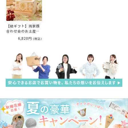
【結ギフト】両家顔
合わせ会のお土産・
記念ギフト三家族お
6,820円
(税込)
揃いの「名入れ枡／
寿」6個入り