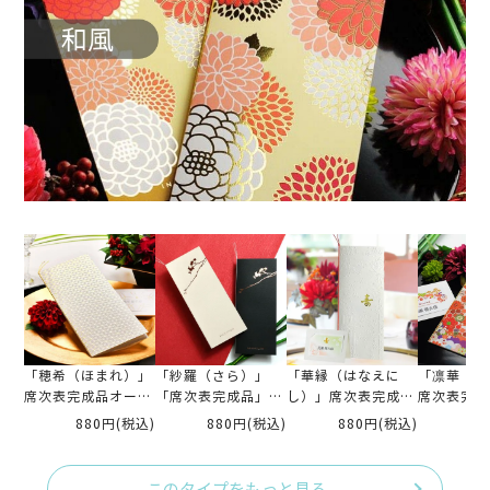
「穂希（ほまれ）」
「紗羅（さら）」
「華縁（はなえに
「凛華（り
席次表完成品オーダ
「席次表完成品」印
し）」席次表完成品
席次表完成
ー（入力・印刷込)
刷つき
オーダー（入力・印
ー（入力・
880円
(税込)
880円
(税込)
880円
(税込)
88
刷込)