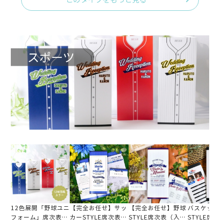
このタイプをもっと見る
12色展開「野球ユニ
【完全お任せ】サッ
【完全お任せ】野球
バスケット
フォーム」席次表
カーSTYLE席次表
STYLE席次表（入
STYLE席