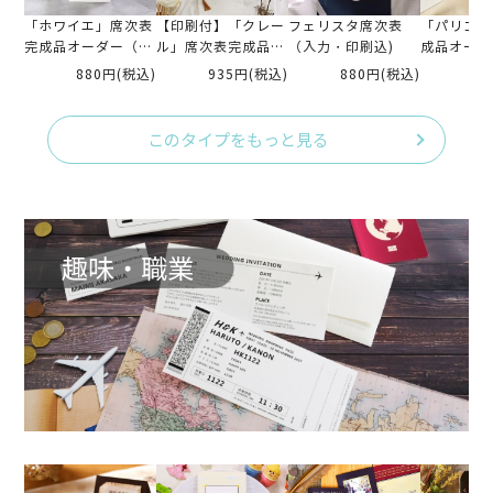
「ホワイエ」席次表
【印刷付】「クレー
フェリスタ席次表
「パリゴ」
完成品オーダー（入
ル」席次表完成品オ
（入力・印刷込)
成品オーダ
力印刷込）
ーダー（入力印刷
印刷込）
880円
(税込)
935円
(税込)
880円
(税込)
88
込）
このタイプをもっと見る