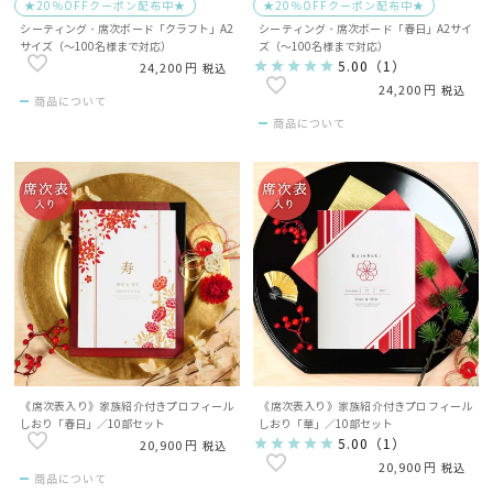
★20％OFFクーポン配布中★
★20％OFFクーポン配布中★
シーティング・席次ボード「クラフト」A2
シーティング・席次ボード「春日」A2サイ
サイズ（～100名様まで対応）
ズ（～100名様まで対応）
5.00
（
1
）
24,200
税込
24,200
税込
商品について
商品について
《席次表入り》家族紹介付きプロフィール
《席次表入り》家族紹介付きプロフィール
しおり「春日」／10部セット
しおり「華」／10部セット
5.00
（
1
）
20,900
税込
20,900
税込
商品について