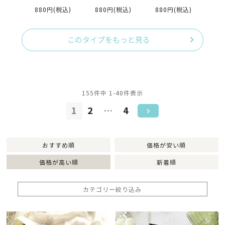
（入力・印刷込）完
（入力・印刷込)
力・印刷込)
オーダー（
880円
(税込)
880円
(税込)
880円
(税込)
88
成品オーダー
込）
このタイプをもっと見る
155
件中
1
-
40
件表示
1
2
…
4
おすすめ順
価格が安い順
価格が高い順
新着順
カテゴリー絞り込み