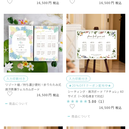
16,500
16,500
税込
税込
入力印刷付き
入力印刷付き
リゾート婚／持ち運び便利！折りたたみ式
★20％OFFクーポン配布中★
席次表兼ウェルカムボード
シーティング・席次ボード「ナチュレ」A3
16,500
税込
サイズ（～30名様まで対応）
5.00
（
1
）
商品について
16,500
税込
商品について