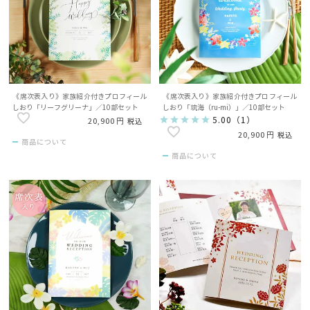
《席次表入り》家族紹介付きプロフィール
《席次表入り》家族紹介付きプロフィール
しおり「リーフグリーナ」／10部セット
しおり「琉海（ru-mi）」／10部セット
5.00
（
1
）
20,900
税込
20,900
税込
商品について
商品について