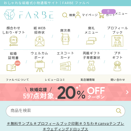
おしゃれな結婚式小物通販サイト｜FARBE ファルベ
0
検索
マイページ
カート
顔合わせ
紙 WEB
席礼
プロフィール
席次表
しおり･ギフト
招待状
メニュー
ブック
/
/
/
/
ウェルカム
エスコート
両親ギフト
プチ
結婚
ボード
カード
子育感謝状
ギフト
証明書
/
/
/
/
ファルべについて
レビュー口コミ
実店舗情報
問い合わせ
＃無料サンプル
＃プロフィールブック印刷
＃うちわ
＃canvaテンプレ
＃ウェディングドロップス