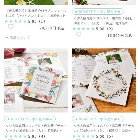
《席次表入り》家族紹介付きプロフィール
★20％OFFクーポン配布中★
しおり「ハワイアン・ホヌ」／10部セット
＜少人数専用＞コンパクト席次表「春日」
5.00
（
1
）
10部セット（入力・印刷込）完成品オーダ
20,900
税込
ー
5.00
（
2
）
16,500
税込
商品について
★20％OFFクーポン配布中★
★20％OFFクーポン配布中★
＜少人数専用＞コンパクト席次表「チュー
＜少人数専用＞コンパクト席次表「ナチュ
リップ」10部セット（入力・印刷込）完成
レ」10部セット（入力・印刷込）完成品オ
品オーダー
ーダー
5.00
（
4
）
5.00
（
5
）