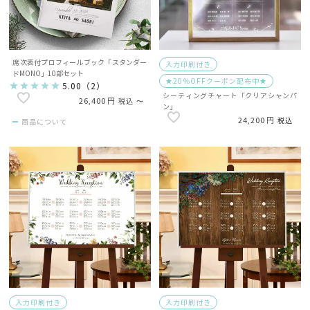
席次表付プロフィールブック「スタンダー
入力印刷付き
ドMONO」10部セット
★20％OFFクーポン配布中★
5.00
（
2
）
シーティングチャート「クリアシャンパ
26,400
税込
〜
ン」
24,200
税込
商品について
入力印刷付き
入力印刷付き