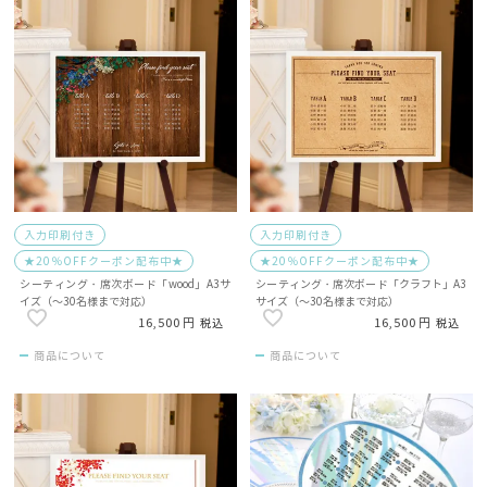
入力印刷付き
入力印刷付き
★20％OFFクーポン配布中★
★20％OFFクーポン配布中★
シーティング・席次ボード「wood」A3サ
シーティング・席次ボード「クラフト」A3
イズ（～30名様まで対応）
サイズ（～30名様まで対応）
16,500
16,500
税込
税込
商品について
商品について