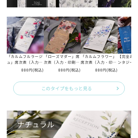
「カルムフルラージ
「ローズマダー」席
「カルムフラワー」
【完全お任
ュ」席次表（入力・
次表（入力・印刷
席次表（入力・印刷
ンタジー席
印刷込）完成品オー
込）
込）完成品オーダー
品オーダー
880円
(税込)
880円
(税込)
880円
(税込)
88
ダー
刷込）
このタイプをもっと見る