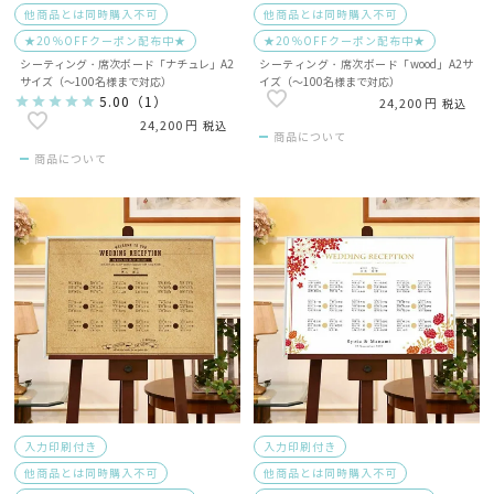
他商品とは同時購入不可
他商品とは同時購入不可
★20％OFFクーポン配布中★
★20％OFFクーポン配布中★
シーティング・席次ボード「ナチュレ」A2
シーティング・席次ボード「wood」A2サ
サイズ（～100名様まで対応）
イズ（～100名様まで対応）
5.00
（
1
）
24,200
税込
24,200
税込
商品について
商品について
入力印刷付き
入力印刷付き
他商品とは同時購入不可
他商品とは同時購入不可