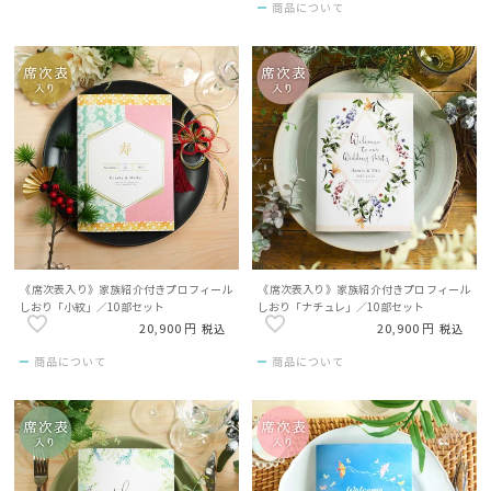
商品について
《席次表入り》家族紹介付きプロフィール
《席次表入り》家族紹介付きプロフィール
しおり「小紋」／10部セット
しおり「ナチュレ」／10部セット
20,900
20,900
税込
税込
商品について
商品について