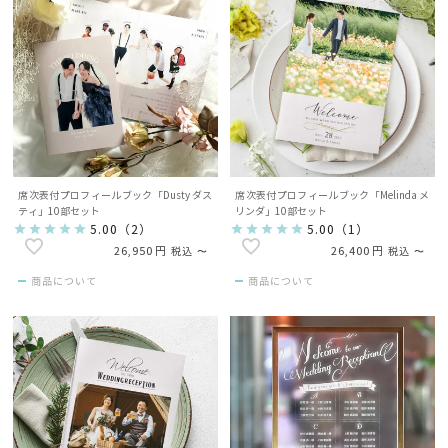
席次表付プロフィールブック「Dusty ダス
席次表付プロフィールブック「Melinda メ
ティ」10部セット
リンダ」10部セット
5.00
（
2
）
5.00
（
1
）
26,950
26,400
税込
〜
税込
〜
商品について
商品について