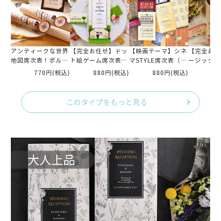
アンティークな世界
【完全お任せ】ドッ
【映画テーマ】シネ
【完全お任
地図席次表！ポルコ
ト絵ゲーム席次表完
マSTYLE席次表（入
ージックST
席次表完成品オーダ
成品オーダー（入力
力・印刷込)
表（入力・
770円
(税込)
880円
(税込)
880円
(税込)
88
ー（入力印刷込）
印刷込）
このタイプをもっと見る