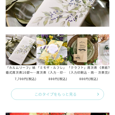
「カルムリーフ」結
「ミモザ・ルフレ」
「クラフト」席次表
《表紙写真
婚式席次表10部～
席次表（入力・印刷
（入力印刷込・両面
次表完成品
（入力・印刷込）
込）完成品オーダー
印刷）
「メロウア
7,700円
(税込)
880円
(税込)
880円
(税込)
93
（入力印刷
このタイプをもっと見る