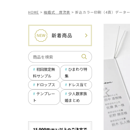
HOME
結婚式 席次表
折込カラー印刷（4頁）データ
初回限定無
ひまわり特
料サンプル
集
ドロップス
ドレス当て
テンプレー
少人数家族
ト
婚まとめ