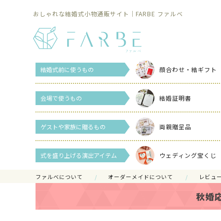
おしゃれな結婚式小物通販サイト｜FARBE ファルベ
結婚式前に使うもの
顔合わせ・結ギフト
会場で使うもの
結婚証明書
ゲストや家族に贈るもの
両親贈呈品
式を盛り上げる演出アイテム
ウェディング宝くじ
ファルべについて
オーダーメイドについて
レビュ