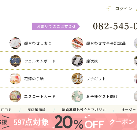
ログイン
お電話でのご注文OK!
顔合わせしおり
顔合わせ食事会記念品
ウェルカムボード
席次表
花嫁の手紙
プチギフト
エスコートカード
お子様ゲスト向け
ー口コミ
実店舗情報
結婚準備お役立ちマガジン
オーダー