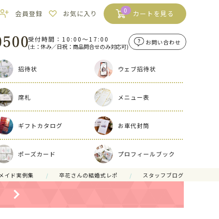
0
会員登録
お気に入り
カートを見る
受付時間：10:00〜17:00
お問い合わせ
(土：休み／日祝：商品問合せのみ対応可)
招待状
ウェブ招待状
席札
メニュー表
ギフトカタログ
お車代封筒
ポーズカード
プロフィールブック
メイド実例集
卒花さんの結婚式レポ
スタッフブログ