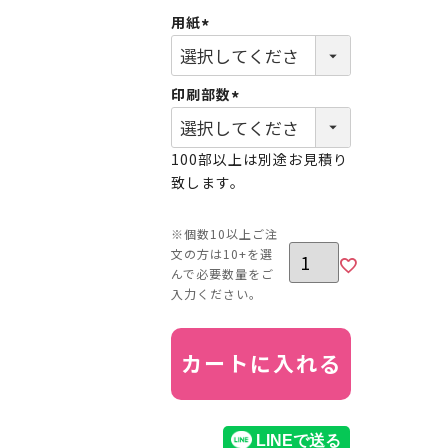
用紙
(必
須)
印刷部数
(必
須)
100部以上は別途お見積り
致します。
カートに入れる