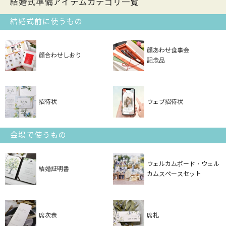
結婚式準備アイテムカテゴリ一覧
結婚式前に使うもの
顔あわせ食事会
顔合わせしおり
記念品
招待状
ウェブ招待状
会場で使うもの
ウェルカムボード・ウェル
結婚証明書
カムスペースセット
席次表
席札