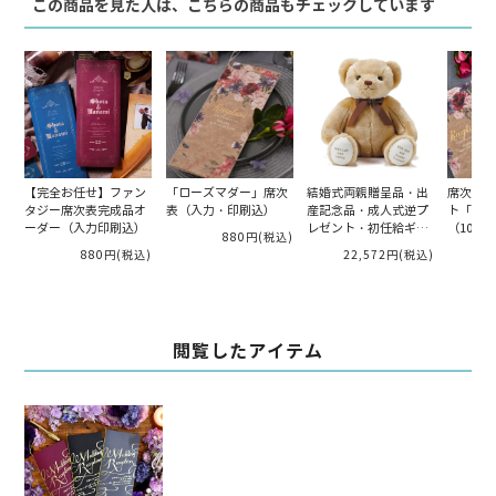
この商品を見た人は、こちらの商品もチェックしています
【完全お任せ】ファン
「ローズマダー」席次
結婚式両親贈呈品・出
席次表手
タジー席次表完成品オ
表（入力・印刷込）
産記念品・成人式逆プ
ト「ロー
ーダー（入力印刷込）
レゼント・初任給ギフ
（10名
880円
(税込)
ト・体重ベア・ウェイ
880円
(税込)
22,572円
(税込)
トベア「キャメリー リ
ボン」 両親へのプレゼ
ント
閲覧したアイテム