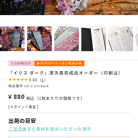
入力印刷付き
★20％OFFクーポン配布中★
「イリス ダーク」席次表完成品オーダー（印刷込）
5.00
（
1
）
商品番号
od-s-irisdark
¥
880
税込
（1枚あたりの価格です）
[
8
ポイント進呈 ]
出荷の目安
ご注文後すぐ
素材を提出いただいた場合