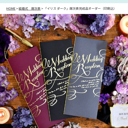
HOME
結婚式 席次表
「イリス ダーク」席次表完成品オーダー（印刷込）