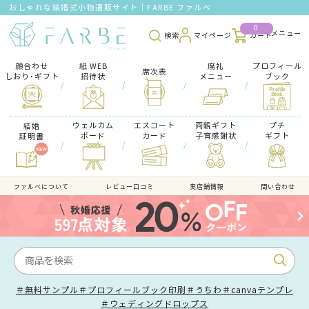
おしゃれな結婚式小物通販サイト｜FARBE ファルベ
0
検索
マイページ
カート
顔合わせ
紙 WEB
席礼
プロフィール
席次表
しおり･ギフト
招待状
メニュー
ブック
/
/
/
/
ウェルカム
エスコート
両親ギフト
プチ
結婚
ボード
カード
子育感謝状
ギフト
証明書
/
/
/
/
ファルべについて
レビュー口コミ
実店舗情報
問い合わせ
＃無料サンプル
＃プロフィールブック印刷
＃うちわ
＃canvaテンプレ
＃ウェディングドロップス