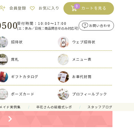
0
会員登録
お気に入り
カートを見る
受付時間：10:00〜17:00
お問い合わせ
(土：休み／日祝：商品問合せのみ対応可)
招待状
ウェブ招待状
席札
メニュー表
ギフトカタログ
お車代封筒
ポーズカード
プロフィールブック
メイド実例集
卒花さんの結婚式レポ
スタッフブログ