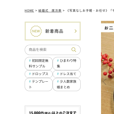
HOME
結婚式 席次表
《写真なしお手軽・お任せ》「
ひまわり特
初回限定無
集
料サンプル
ドロップス
ドレス当て
テンプレー
少人数家族
ト
婚まとめ