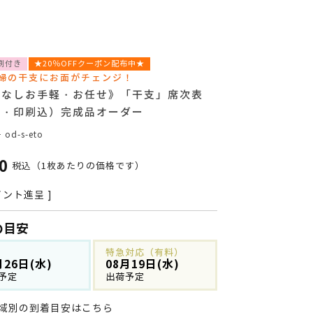
刷付き
★20％OFFクーポン配布中★
婦の干支にお面がチェンジ！
真なしお手軽・お任せ》「干支」席次表
力・印刷込）完成品オーダー
号
od-s-eto
0
税込
（1枚あたりの価格です）
ント進呈 ]
の目安
特急対応（有料）
月26日(水)
08月19日(水)
予定
出荷予定
域別の到着目安はこちら