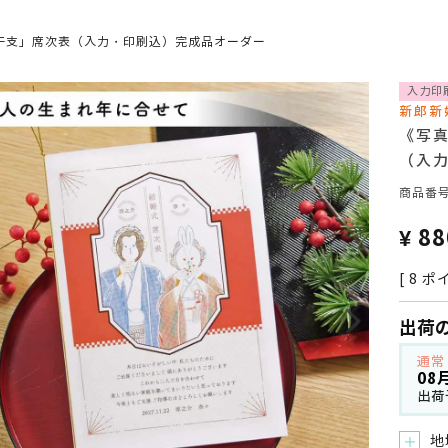
干支」席次表（入力・印刷込）完成品オーダー
入力印
新郎新
《写
（入
商品番
¥
88
[
8
ポイ
出荷
通常
08
出荷
地
＋