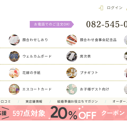
ログイン
お電話でのご注文OK!
顔合わせしおり
顔合わせ食事会記念品
ウェルカムボード
席次表
花嫁の手紙
プチギフト
エスコートカード
お子様ゲスト向け
ー口コミ
実店舗情報
結婚準備お役立ちマガジン
オーダー