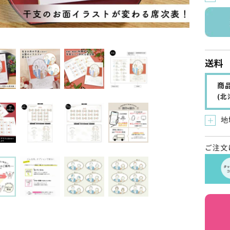
送料
商品
(
地
＋
ご注文