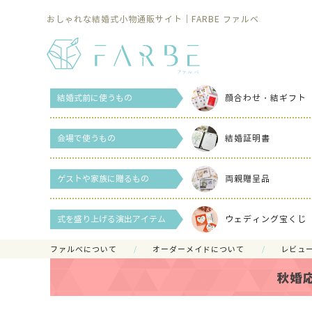
おしゃれな結婚式小物通販サイト｜FARBE ファルベ
結婚式前に使うもの
顔合わせ・結ギフト
会場で使うもの
結婚証明書
ゲストや家族に贈るもの
両親贈呈品
式を盛り上げる演出アイテム
ウェディング宝くじ
ファルべについて
オーダーメイドについて
レビュ