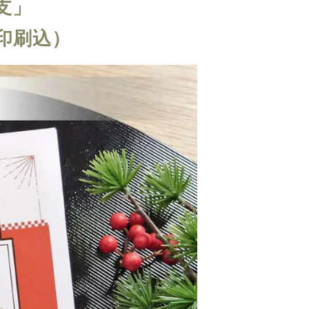
支」
印刷込）