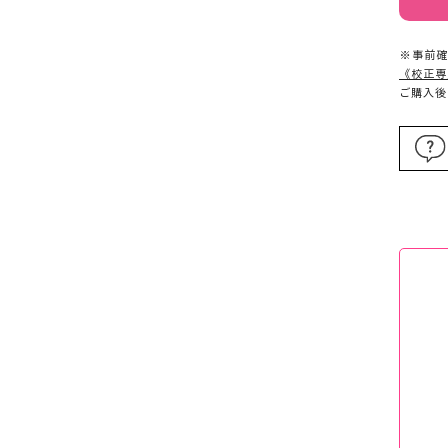
※事前確
《校正専
ご購入後