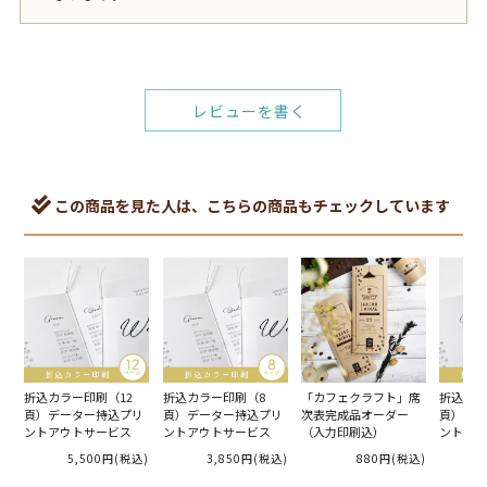
レビューを書く
この商品を見た人は、こちらの商品もチェックしています
折込カラー印刷（12
折込カラー印刷（8
「カフェクラフト」席
折込カラ
頁）データー持込プリ
頁）データー持込プリ
次表完成品オーダー
頁）デー
ントアウトサービス
ントアウトサービス
（入力印刷込）
ントアウ
5,500円
(税込)
3,850円
(税込)
880円
(税込)