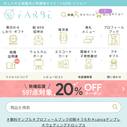
おしゃれな結婚式小物通販サイト｜FARBE ファルベ
0
検索
マイページ
カート
顔合わせ
紙 WEB
席礼
プロフィール
席次表
しおり･ギフト
招待状
メニュー
ブック
/
/
/
/
ウェルカム
エスコート
両親ギフト
プチ
結婚
ボード
カード
子育感謝状
ギフト
証明書
/
/
/
/
ファルべについて
レビュー口コミ
実店舗情報
問い合わせ
＃無料サンプル
＃プロフィールブック印刷
＃うちわ
＃canvaテンプレ
＃ウェディングドロップス