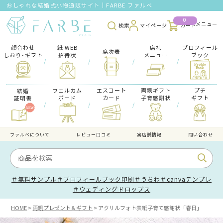
おしゃれな結婚式小物通販サイト｜FARBE ファルベ
0
検索
マイページ
カート
顔合わせ
紙 WEB
席礼
プロフィール
席次表
しおり･ギフト
招待状
メニュー
ブック
/
/
/
/
ウェルカム
エスコート
両親ギフト
プチ
結婚
ボード
カード
子育感謝状
ギフト
証明書
/
/
/
/
ファルべについて
レビュー口コミ
実店舗情報
問い合わせ
＃無料サンプル
＃プロフィールブック印刷
＃うちわ
＃canvaテンプレ
＃ウェディングドロップス
HOME
両親プレゼント＆ギフト
アクリルフォト表紙子育て感謝状「春日」