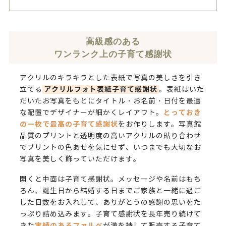
高級感のある
ワンランク上の子育て感謝状
アクリルのキラキラとした表紙で写真の美しさを引き
アクリルフォト表紙子育て感謝状
立てる
。表紙はいた
だいたお写真をもとにタイトル・お名前・日付を最適
とっておき
な配置でデザイナーが細かくレイアウト。
の一枚で最高の子育て感謝状
をお作りします。写真館
品質のプリントと透明度の高いアクリルの貼り合わせ
でプリントの色あせを気にせず、いつまでも大切なお
写真を美しく飾っていただけます。
開くと中面は子育て感謝状。メッセージや名前はもち
ろん、誕生日から結婚する日までご家族と一緒に過ご
した日数をお入れして、ありがとうの感謝の思いをた
っぷり詰め込みます。子育て感謝状を長年売り続けて
実績のあるファルベ
きた
が満を持して販売する子育て