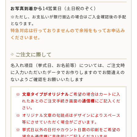
お写真到着から
14営業日（土日祝のぞく）
※ただし、お支払いが銀行振込の場合はご入金確認後の手配
となります。
特急対応は行っておりませんので余裕をもってお申込み
くださいませ。
ご注文に際して
名入れ項目（挙式日、お名前等）については、ご注文時
に入力いただいたデータでお作りしますのでお間違えの
ないようご確認をお願いいたします
文章タイプがオリジナル
ご希望の場合はカートに入
通信欄
れたあとのご注文手続き画面の
にご記入くだ
さい。
オリジナル文章の句読点はデザインによりスペース
等にさせていただく場合がございます。
挙式日以外の日付やカウント日数の印刷をご希望の
場合も通信欄に具体的にご記入くださいませ。