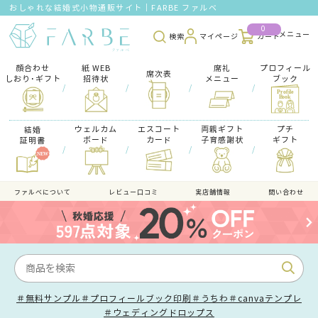
おしゃれな結婚式小物通販サイト｜FARBE ファルベ
0
検索
マイページ
カート
顔合わせ
紙 WEB
席礼
プロフィール
席次表
しおり･ギフト
招待状
メニュー
ブック
/
/
/
/
ウェルカム
エスコート
両親ギフト
プチ
結婚
ボード
カード
子育感謝状
ギフト
証明書
/
/
/
/
ファルべについて
レビュー口コミ
実店舗情報
問い合わせ
＃無料サンプル
＃プロフィールブック印刷
＃うちわ
＃canvaテンプレ
＃ウェディングドロップス