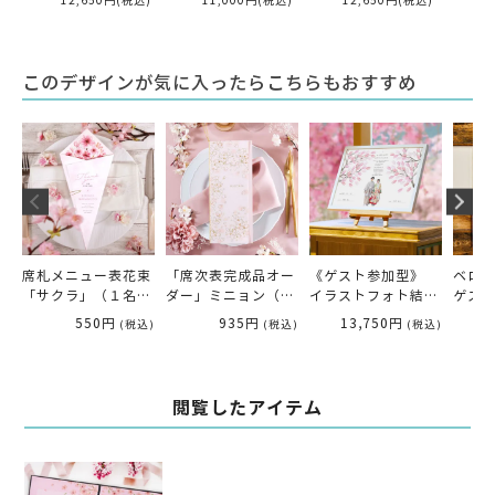
12,650円
(税込)
11,000円
(税込)
12,650円
(税込)
2
このデザインが気に入ったらこちらもおすすめ
席札メニュー表花束
「席次表完成品オー
《ゲスト参加型》
ベロ
「サクラ」（１名様
ダー」ミニョン（印
イラストフォト結婚
ゲス
分）
刷付）
証明書「桜ツリー」
ラ」
550円
935円
13,750円
(税込)
(税込)
(税込)
閲覧したアイテム