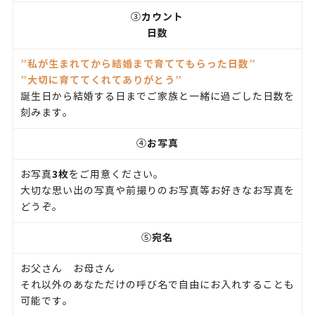
カウント
③
日数
”私が生まれてから結婚まで育ててもらった日数”
”大切に育ててくれてありがとう”
誕生日から結婚する日までご家族と一緒に過ごした日数を
刻みます。
お写真
④
3枚
お写真
をご用意ください。
大切な思い出の写真や前撮りのお写真等お好きなお写真を
どうぞ。
宛名
⑤
お父さん お母さん
それ以外のあなただけの呼び名で自由にお入れすることも
可能です。