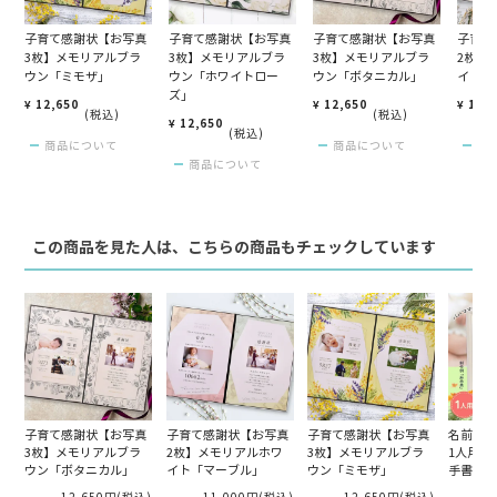
子育て感謝状【お写真
子育て感謝状【お写真
子育て感謝状【お写真
子育て
3枚】メモリアルブラ
3枚】メモリアルブラ
3枚】メモリアルブラ
2枚】
ウン「ミモザ」
ウン「ホワイトロー
ウン「ボタニカル」
イト「
ズ」
¥
12,650
¥
12,650
¥
11,
税込
税込
¥
12,650
税込
商品について
商品について
商
商品について
この商品を見た人は、こちらの商品もチェックしています
子育て感謝状【お写真
子育て感謝状【お写真
子育て感謝状【お写真
名前花（
3枚】メモリアルブラ
2枚】メモリアルホワ
3枚】メモリアルブラ
1人用＜
ウン「ボタニカル」
イト「マーブル」
ウン「ミモザ」
手書き＞