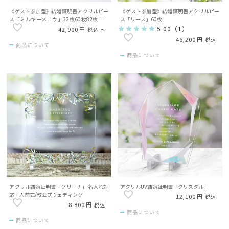
《ゲスト参加型》結婚証明書アクリルピー
《ゲスト参加型》結婚証明書アクリルピー
ス「ミルキーメロウ」32枚60枚82枚タイ
ス「リース」60枚
プ有（ゲスト名入）
5.00
（
1
）
42,900
税込
〜
46,200
税込
商品について
商品について
アクリル結婚証明書「グリーナ」 名入れ対
アクリルUV結婚証明書「クリスタル」
応・人前式/教会式ウェディング
12,100
税込
8,800
税込
商品について
商品について