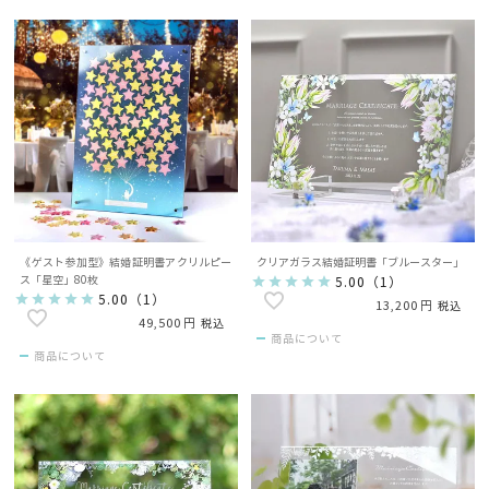
《ゲスト参加型》結婚証明書アクリルピー
クリアガラス結婚証明書「ブルースター」
ス「星空」80枚
5.00
（
1
）
5.00
（
1
）
13,200
税込
49,500
税込
商品について
商品について