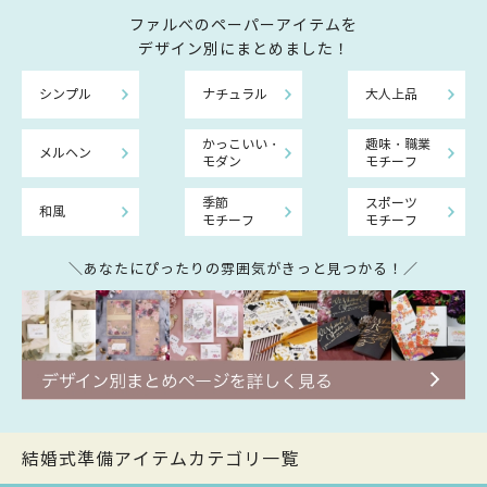
ファルべのペーパーアイテムを
デザイン別にまとめました！
シンプル
ナチュラル
大人上品
かっこいい・
趣味・職業
メルヘン
モダン
モチーフ
季節
スポーツ
和風
モチーフ
モチーフ
＼あなたにぴったりの雰囲気がきっと見つかる！／
結婚式準備アイテムカテゴリ一覧