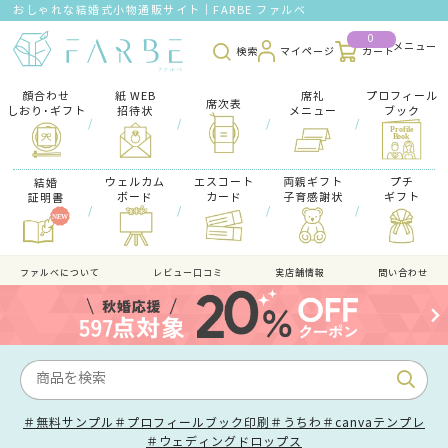
おしゃれな結婚式小物通販サイト｜FARBE ファルベ
0
検索
マイページ
カート
顔合わせ
紙 WEB
席礼
プロフィール
席次表
しおり･ギフト
招待状
メニュー
ブック
/
/
/
/
ウェルカム
エスコート
両親ギフト
プチ
結婚
ボード
カード
子育感謝状
ギフト
証明書
/
/
/
/
ファルべについて
レビュー口コミ
実店舗情報
問い合わせ
＃無料サンプル
＃プロフィールブック印刷
＃うちわ
＃canvaテンプレ
＃ウェディングドロップス