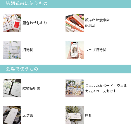
結婚式前に使うもの
顔あわせ食事会
顔合わせしおり
記念品
招待状
ウェブ招待状
会場で使うもの
ウェルカムボード・ウェル
結婚証明書
カムスペースセット
席次表
席札