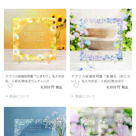
アクリル結婚証明書「ひまわり」 名入れ対
アクリル結婚証明書「紫陽花（あじさ
応・人前式/教会式ウェディング
い）」 名入れ対応・人前式/教会式ウェデ
ィング
8,800
8,800
税込
税込
商品について
商品について