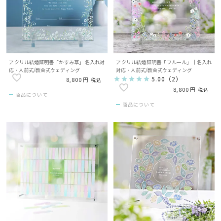
アクリル結婚証明書「かすみ草」 名入れ対
アクリル結婚証明書「フルール」｜名入れ
応・人前式/教会式ウェディング
対応・人前式/教会式ウェディング
5.00
（
2
）
8,800
税込
8,800
税込
商品について
商品について