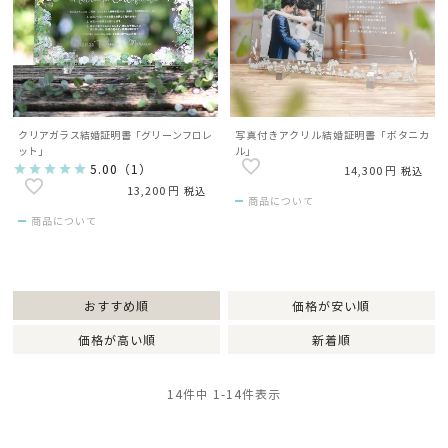
クリアガラス結婚証明書「グリーンフロレ
写真付きアクリル結婚証明書「ボタニカ
ット」
ル」
5.00
（
1
）
14,300
税込
13,200
税込
商品について
商品について
おすすめ順
価格が安い順
価格が高い順
新着順
14
件中
1
-
14
件表示