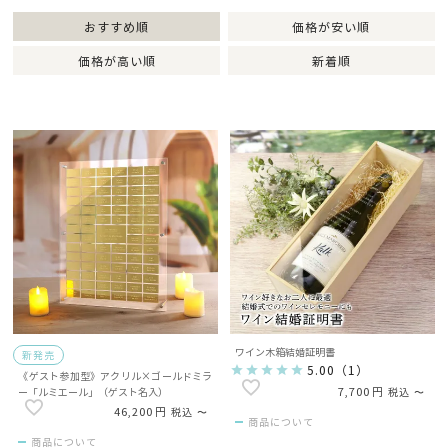
おすすめ順
価格が安い順
価格が高い順
新着順
ワイン木箱結婚証明書
新発売
5.00
（
1
）
《ゲスト参加型》アクリル×ゴールドミラ
7,700
ー「ルミエール」（ゲスト名入）
税込
〜
46,200
税込
〜
商品について
商品について