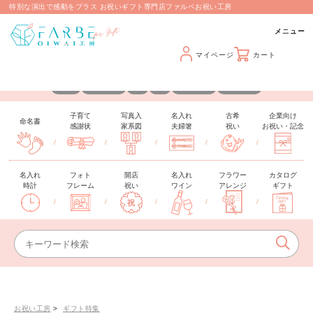
特別な演出で感動をプラス お祝いギフト専門店ファルベお祝い工房
マイページ
カート
カスタマイズできるギフトを取り揃えています
名入れ
メッセージ
日付
写真
手形・足形
推しカラー
子育て
写真入
名入れ
古希
企業向け
命名書
感謝状
家系図
夫婦箸
祝い
お祝い・記念
/
/
/
/
/
名入れ
フォト
開店
名入れ
フラワー
カタログ
時計
フレーム
祝い
ワイン
アレンジ
ギフト
/
/
/
/
/
お祝い工房
ギフト特集