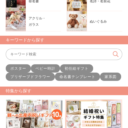
命名書
名詩・名前花
アクリル・
ぬいぐるみ
ガラス
キーワードから探す
ポスター
ベビー時計
初任給ギフト
プリザーブドフラワー
命名書テンプレート
家系図
特集から探す