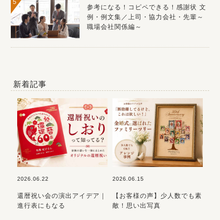
参考になる！コピペできる！感謝状 文
例・例文集／上司・協力会社・先輩～
職場会社関係編～
新着記事
2026.06.22
2026.06.15
202
おす
還暦祝い会の演出アイデア｜
【お客様の声】少人数でも素
初
進行表にもなる
敵！思い出写真
ら