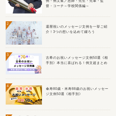
例・例文集／恩師・先生・先輩・監
督・コーチ～学校関係編～
還暦祝いのメッセージ文例を一挙ご紹
介！3つの想いを込めて綴ろう
古希のお祝いメッセージ文例50選《相
手別》本当に喜ばれる！例文超まとめ
傘寿80歳・米寿88歳のお祝いメッセー
ジ文例50選《相手別》