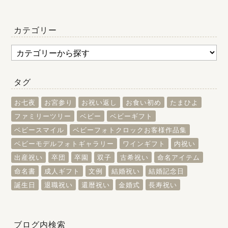
カテゴリー
タグ
お七夜
お宮参り
お祝い返し
お食い初め
たまひよ
ファミリーツリー
ベビー
ベビーギフト
ベビースマイル
ベビーフォトクロックお客様作品集
ベビーモデルフォトギャラリー
ワインギフト
内祝い
出産祝い
卒団
卒園
双子
古希祝い
命名アイテム
命名書
成人ギフト
文例
結婚祝い
結婚記念日
誕生日
退職祝い
還暦祝い
金婚式
長寿祝い
ブログ内検索