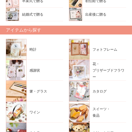
卒業式で贈る
初任給で贈る
結婚式で贈る
出産後に贈る
アイテムから探す
時計
フォトフレーム
花・
感謝状
プリザーブドフラワ
ー
箸・グラス
カタログ
スイーツ・
ワイン
食品