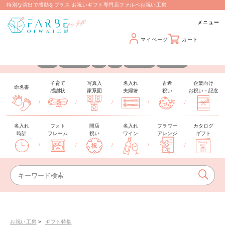
特別な演出で感動をプラス お祝いギフト専門店ファルベお祝い工房
マイページ
カート
カスタマイズできるギフトを取り揃えています
名入れ
メッセージ
日付
写真
手形・足形
推しカラー
子育て
写真入
名入れ
古希
企業向け
命名書
感謝状
家系図
夫婦箸
祝い
お祝い・記念
/
/
/
/
/
名入れ
フォト
開店
名入れ
フラワー
カタログ
時計
フレーム
祝い
ワイン
アレンジ
ギフト
/
/
/
/
/
お祝い工房
ギフト特集