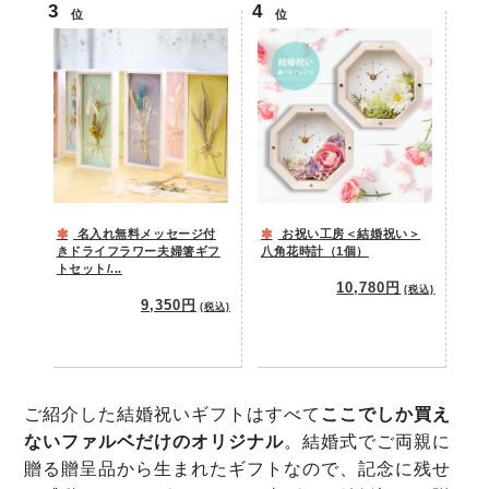
位
位
名入れ無料メッセージ付
お祝い工房＜結婚祝い＞
きドライフラワー夫婦箸ギフ
八角花時計（1個）
トセット/...
10,780円
(税込)
9,350円
(税込)
ご紹介した結婚祝いギフトはすべて
ここでしか買え
ないファルベだけのオリジナル
。結婚式でご両親に
贈る贈呈品から生まれたギフトなので、記念に残せ