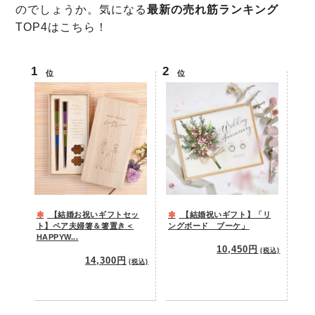
のでしょうか。気になる
最新の売れ筋ランキング
TOP4はこちら！
位
位
【結婚お祝いギフトセッ
【結婚祝いギフト】「リ
ト】ペア夫婦箸＆箸置き＜
ングボード ブーケ」
HAPPYW...
10,450円
(税込)
14,300円
(税込)