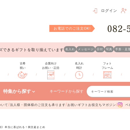
ログイン
お電話でのご注文OK!
ズできるギフトを取り揃えています
名入れ
メッセージ
日付
写真
手形・足
古希
企業向け
名入れ
フォト
祝い
お祝い・記念
時計
フレーム
/
/
/
/
/
特集から探す
キーワードから探す
/
/
/
ついて
法人様・団体様のご注文も承ります
お祝いギフトお役立ちマガジン
ベ
別》本当に喜ばれる！例文超まとめ