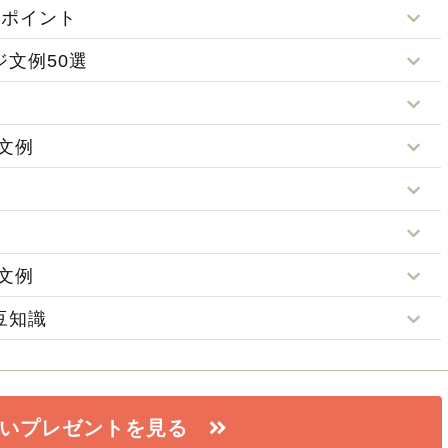
のポイント
文例50選
2026.08.07
2026.06.19
文例
ちゃんにぴったり
9月生まれの赤ちゃんにぴったり
8月生まれの赤
の名前は？
の名前｜意
文例
豆知識
祝いプレゼントを見る