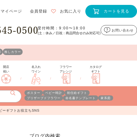
マイページ
会員登録
お気に入り
カートを見る
受付時間：9:00〜18:00
お問い合わせ
(土：休み／日祝：商品問合せのみ対応可)
形
推しカラー
開店
名入れ
フラワー
カタログ
祝い
ワイン
アレンジ
ギフト
/
/
/
ポスター
ベビー時計
初任給ギフト
プリザーブドフラワー
命名書テンプレート
家系図
ビーギフトお役立ちSNS
ブログ内検索