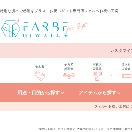
特別な演出で感動をプラス
お祝いギフト専門店ファルベお祝い工房
カスタマイ
子育て
写真入
名入れ
命名書
感謝状
家系図
夫婦箸
/
/
/
用途・目的から探す
アイテムから探す
ファルべお祝い工房に
お祝い工房
ギフト特集
古希のお祝いメッセージ文例50選《相手