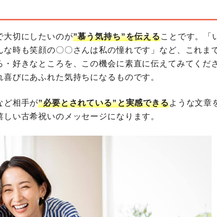
で大切にしたいのが
”慕う気持ち”を伝える
ことです。「
んな時も笑顔の〇〇さんは私の憧れです」など、これま
ろ・好きなところを、この機会に素直に伝えてみてくだ
れ喜びにあふれた気持ちになるものです。
など相手が
”必要とされている”と実感できる
ような文章
嬉しい古希祝いのメッセージになります。