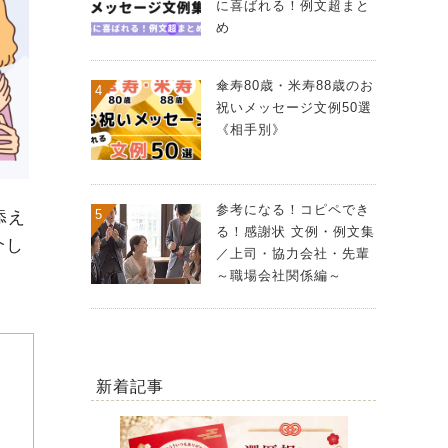
に喜ばれる！例文超まと
め
傘寿80歳・米寿88歳のお
祝いメッセージ文例50選
《相手別》
参考になる！コピペでき
添え
る！感謝状 文例・例文集
介し
／上司・協力会社・先輩
～職場会社関係編～
新着記事