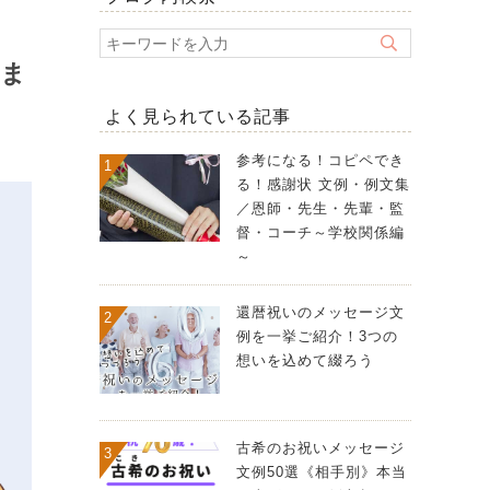
超ま
よく見られている記事
参考になる！コピペでき
る！感謝状 文例・例文集
／恩師・先生・先輩・監
督・コーチ～学校関係編
～
還暦祝いのメッセージ文
例を一挙ご紹介！3つの
想いを込めて綴ろう
古希のお祝いメッセージ
文例50選《相手別》本当