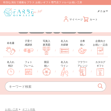
特別な演出で感動をプラス お祝いギフト専門店ファルベお祝い工房
マイページ
カート
カスタマイズできるギフトを取り揃えています
名入れ
メッセージ
日付
写真
手形・足形
推しカラー
子育て
写真入
名入れ
古希
企業向け
命名書
感謝状
家系図
夫婦箸
祝い
お祝い・記念
/
/
/
/
/
名入れ
フォト
開店
名入れ
フラワー
カタログ
時計
フレーム
祝い
ワイン
アレンジ
ギフト
/
/
/
/
/
お祝い工房
ギフト特集