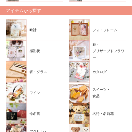
アイテムから探す
時計
フォトフレーム
花・
感謝状
プリザーブドフラワ
ー
箸・グラス
カタログ
スイーツ・
ワイン
食品
命名書
名詩・名前花
アクリル・