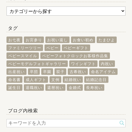
タグ
お七夜
お宮参り
お祝い返し
お食い初め
たまひよ
ファミリーツリー
ベビー
ベビーギフト
ベビースマイル
ベビーフォトクロックお客様作品集
ベビーモデルフォトギャラリー
ワインギフト
内祝い
出産祝い
卒団
卒園
双子
古希祝い
命名アイテム
命名書
成人ギフト
文例
結婚祝い
結婚記念日
誕生日
退職祝い
還暦祝い
金婚式
長寿祝い
ブログ内検索