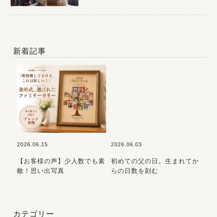
新着記事
2026.06.15
2026.06.03
202
ア｜
【お客様の声】少人数でも素
初めての父の日。生まれてか
7
敵！思い出写真
らの日数を刻む
た
カテゴリー