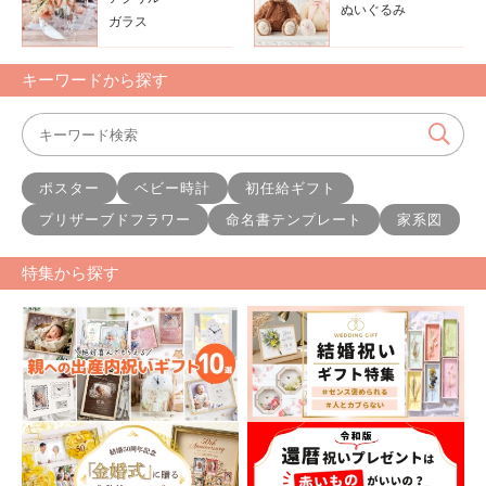
ぬいぐるみ
ガラス
キーワードから探す
ポスター
ベビー時計
初任給ギフト
プリザーブドフラワー
命名書テンプレート
家系図
特集から探す