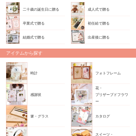
二十歳の誕生日に贈る
成人式で贈る
卒業式で贈る
初任給で贈る
結婚式で贈る
出産後に贈る
アイテムから探す
時計
フォトフレーム
花・
感謝状
プリザーブドフラワ
ー
箸・グラス
カタログ
スイーツ・