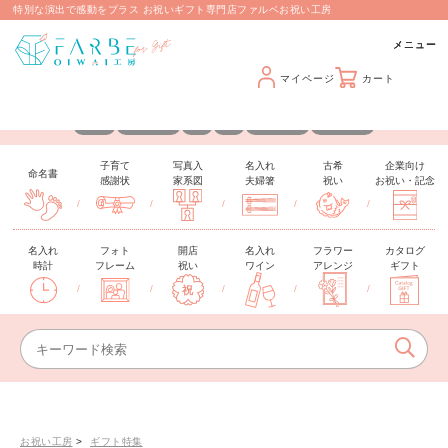
特別な演出で感動をプラス お祝いギフト専門店ファルベお祝い工房
マイページ
カート
カスタマイズできるギフトを取り揃えています
名入れ
メッセージ
日付
写真
手形・足形
推しカラー
子育て
写真入
名入れ
古希
企業向け
命名書
感謝状
家系図
夫婦箸
祝い
お祝い・記念
/
/
/
/
/
名入れ
フォト
開店
名入れ
フラワー
カタログ
時計
フレーム
祝い
ワイン
アレンジ
ギフト
/
/
/
/
/
お祝い工房
ギフト特集