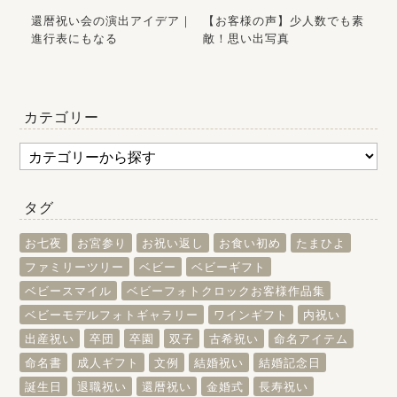
おす
還暦祝い会の演出アイデア｜
【お客様の声】少人数でも素
初
進行表にもなる
敵！思い出写真
ら
カテゴリー
タグ
お七夜
お宮参り
お祝い返し
お食い初め
たまひよ
ファミリーツリー
ベビー
ベビーギフト
ベビースマイル
ベビーフォトクロックお客様作品集
ベビーモデルフォトギャラリー
ワインギフト
内祝い
出産祝い
卒団
卒園
双子
古希祝い
命名アイテム
命名書
成人ギフト
文例
結婚祝い
結婚記念日
誕生日
退職祝い
還暦祝い
金婚式
長寿祝い