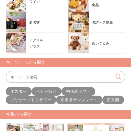
ワイン
食品
命名書
名詩・名前花
アクリル・
ぬいぐるみ
ガラス
キーワードから探す
ポスター
ベビー時計
初任給ギフト
プリザーブドフラワー
命名書テンプレート
家系図
特集から探す