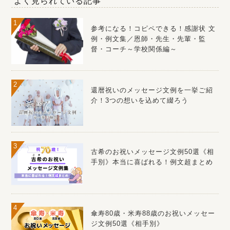
よく見られている記事
参考になる！コピペできる！感謝状 文
例・例文集／恩師・先生・先輩・監
督・コーチ～学校関係編～
還暦祝いのメッセージ文例を一挙ご紹
介！3つの想いを込めて綴ろう
古希のお祝いメッセージ文例50選《相
手別》本当に喜ばれる！例文超まとめ
傘寿80歳・米寿88歳のお祝いメッセー
ジ文例50選《相手別》