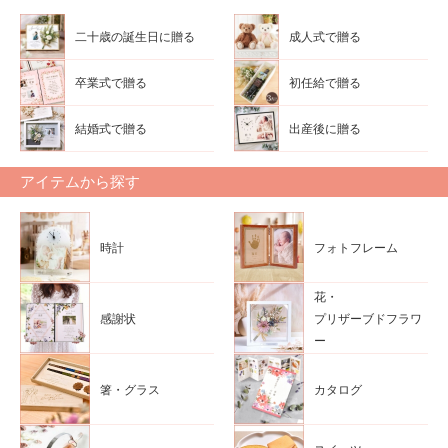
二十歳の誕生日に贈る
成人式で贈る
卒業式で贈る
初任給で贈る
結婚式で贈る
出産後に贈る
アイテムから探す
時計
フォトフレーム
花・
感謝状
プリザーブドフラワ
ー
箸・グラス
カタログ