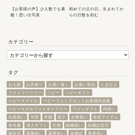
ア｜
【お客様の声】少人数でも素
初めての父の日。生まれてか
7
敵！思い出写真
らの日数を刻む
た
カテゴリー
タグ
お七夜
お宮参り
お祝い返し
お食い初め
たまひよ
ファミリーツリー
ベビー
ベビーギフト
ベビースマイル
ベビーフォトクロックお客様作品集
ベビーモデルフォトギャラリー
ワインギフト
内祝い
出産祝い
卒団
卒園
双子
古希祝い
命名アイテム
命名書
成人ギフト
文例
結婚祝い
結婚記念日
誕生日
退職祝い
還暦祝い
金婚式
長寿祝い