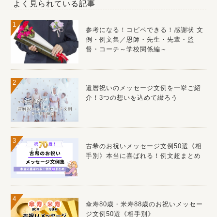
よく見られている記事
参考になる！コピペできる！感謝状 文
例・例文集／恩師・先生・先輩・監
督・コーチ～学校関係編～
還暦祝いのメッセージ文例を一挙ご紹
介！3つの想いを込めて綴ろう
古希のお祝いメッセージ文例50選《相
手別》本当に喜ばれる！例文超まとめ
傘寿80歳・米寿88歳のお祝いメッセー
ジ文例50選《相手別》