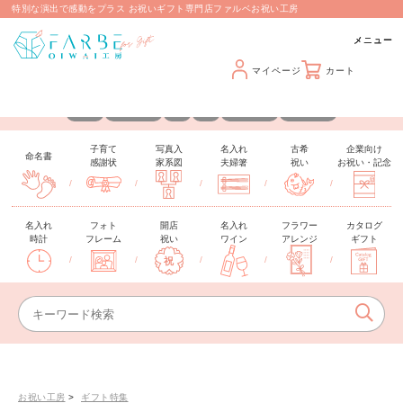
特別な演出で感動をプラス お祝いギフト専門店ファルベお祝い工房
マイページ
カート
カスタマイズできるギフトを取り揃えています
名入れ
メッセージ
日付
写真
手形・足形
推しカラー
子育て
写真入
名入れ
古希
企業向け
命名書
感謝状
家系図
夫婦箸
祝い
お祝い・記念
/
/
/
/
/
名入れ
フォト
開店
名入れ
フラワー
カタログ
時計
フレーム
祝い
ワイン
アレンジ
ギフト
/
/
/
/
/
お祝い工房
ギフト特集