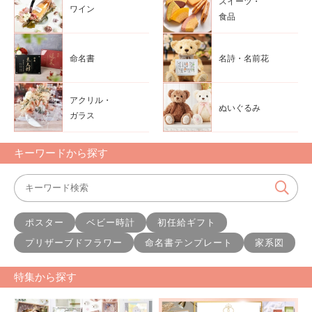
スイーツ・
ワイン
食品
命名書
名詩・名前花
アクリル・
ぬいぐるみ
ガラス
キーワードから探す
ポスター
ベビー時計
初任給ギフト
プリザーブドフラワー
命名書テンプレート
家系図
特集から探す