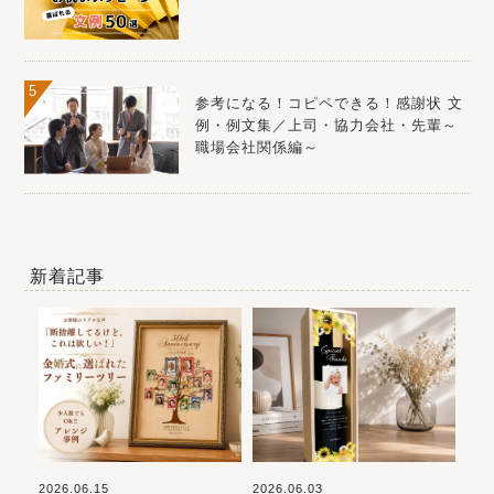
参考になる！コピペできる！感謝状 文
例・例文集／上司・協力会社・先輩～
職場会社関係編～
新着記事
2026.06.15
2026.06.03
202