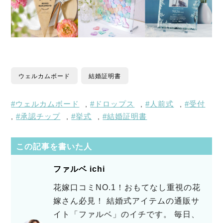
ウェルカムボード
結婚証明書
ウェルカムボード
ドロップス
人前式
受付
,
,
,
承認チップ
挙式
結婚証明書
,
,
,
この記事を書いた人
ファルベ ichi
花嫁口コミNO.1！おもてなし重視の花
嫁さん必見！ 結婚式アイテムの通販サ
イト「ファルベ」のイチです。 毎日、