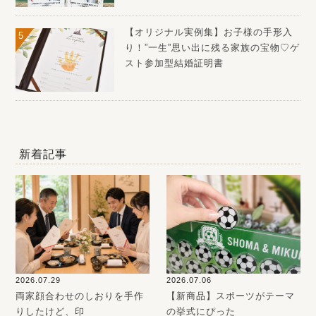
【オリジナル実例集】お子様の手形入
り！”一生”思い出に残る家族の宝物♡ゲ
スト参加型結婚証明書
新着記事
2026.07.29
2026.07.06
両家顔合わせのしおりを手作
【新商品】スポーツがテーマ
りしたけど、印
の挙式にぴった