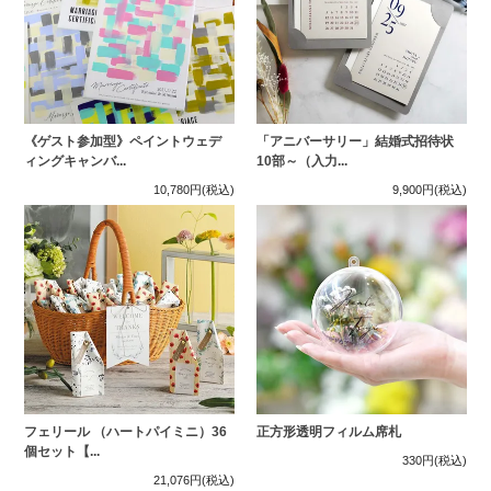
《ゲスト参加型》ペイントウェデ
「アニバーサリー」結婚式招待状
ィングキャンバ...
10部～（入力...
10,780円
(税込)
9,900円
(税込)
フェリール （ハートパイミニ）36
正方形透明フィルム席札
個セット【...
330円
(税込)
21,076円
(税込)