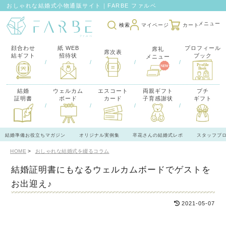
おしゃれな結婚式小物通販サイト｜FARBE ファルベ
検索
マイページ
カート
顔合わせ
紙 WEB
プロフィール
席礼
席次表
結ギフト
招待状
ブック
メニュー
/
/
/
/
結婚
ウェルカム
エスコート
両親ギフト
プチ
証明書
ボード
カード
子育感謝状
ギフト
/
/
/
/
結婚準備お役立ちマガジン
オリジナル実例集
卒花さんの結婚式レポ
スタッフブ
HOME
おしゃれな結婚式を綴るコラム
結婚証明書にもなるウェルカムボードでゲストを
お出迎え♪
2021-05-07