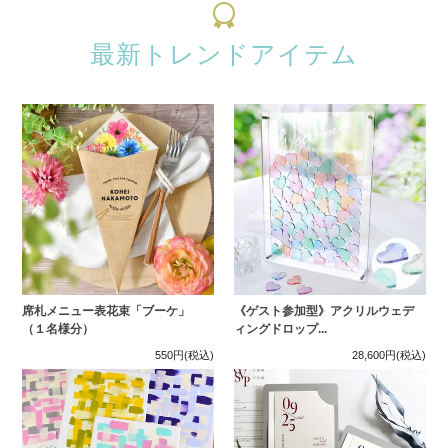
最新トレンドアイテム
席札メニュー表花束「ブーケ」
《ゲスト参加型》アクリルウェデ
（１名様分）
ィングドロップ...
550円
(税込)
28,600円
(税込)