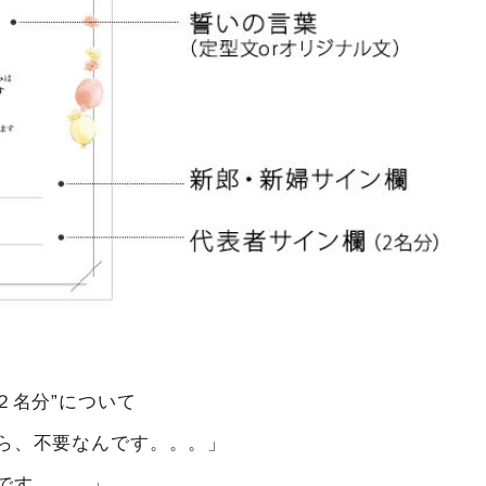
２名分”について
ら、不要なんです。。。」
です。。。」