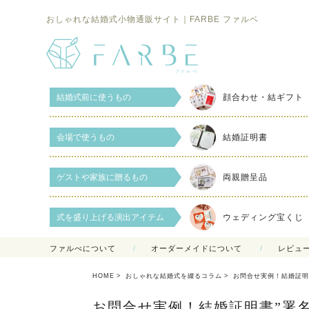
おしゃれな結婚式小物通販サイト｜FARBE ファルベ
結婚式前に使うもの
顔合わせ・結ギフト
会場で使うもの
結婚証明書
ゲストや家族に贈るもの
両親贈呈品
式を盛り上げる演出アイテム
ウェディング宝くじ
ファルべについて
オーダーメイドについて
レビュ
HOME
おしゃれな結婚式を綴るコラム
お問合せ実例！結婚証明
お問合せ実例！結婚証明書”署名