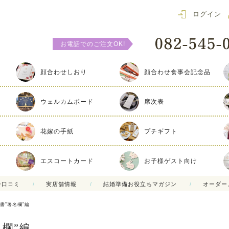
ログイン
お電話でのご注文OK!
顔合わせしおり
顔合わせ食事会記念品
ウェルカムボード
席次表
花嫁の手紙
プチギフト
エスコートカード
お子様ゲスト向け
ー口コミ
実店舗情報
結婚準備お役立ちマガジン
オーダー
書”署名欄”編
欄”編