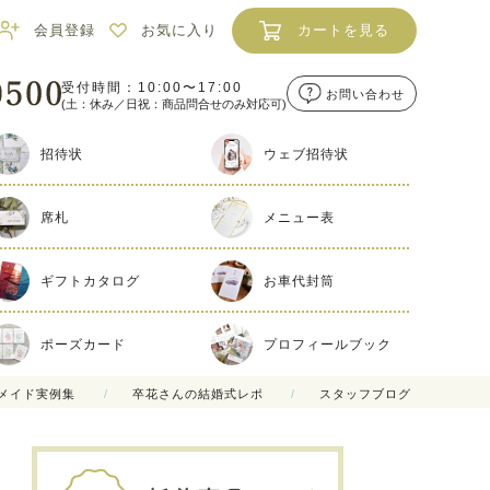
会員登録
お気に入り
カートを見る
受付時間：10:00〜17:00
お問い合わせ
(土：休み／日祝：商品問合せのみ対応可)
招待状
ウェブ招待状
席札
メニュー表
ギフトカタログ
お車代封筒
ポーズカード
プロフィールブック
メイド実例集
卒花さんの結婚式レポ
スタッフブログ