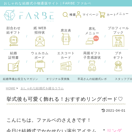
おしゃれな結婚式小物通販サイト｜FARBE ファルベ
検索
マイページ
カート
顔合わせ
紙 WEB
プロフィール
席礼
席次表
結ギフト
招待状
ブック
メニュー
/
/
/
/
結婚
ウェルカム
エスコート
両親ギフト
プチ
証明書
ボード
カード
子育感謝状
ギフト
/
/
/
/
結婚準備お役立ちマガジン
オリジナル実例集
卒花さんの結婚式レポ
スタッフブ
HOME
おしゃれな結婚式を綴るコラム
挙式後も可愛く飾れる！おすすめリングボード♡
2021-04-01
こんにちは。ファルベのさえきです！
今日は結婚式でかかせない演出アイテム、＂
リング