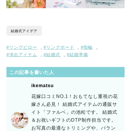
結婚式アイデア
リングピロー
リングボード
指輪
,
,
,
演出アイテム
結婚式
結婚準備
,
,
この記事を書いた人
ikematsu
花嫁口コミNO.1！おもてなし重視の花
嫁さん必見！ 結婚式アイテムの通販サ
イト「ファルベ」の池松です。 結婚式
＆お祝いギフトのDTP制作担当です。
お写真の最適なトリミングや、バラン