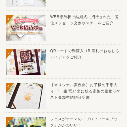
WEB招待状で結婚式に招待された！返
信メッセージ文例やマナーをご紹介
QRコードで動画入り⁈ 席札のおもしろ
アイデアをご紹介
【オリジナル実例集】お子様の手形入
り！”一生”思い出に残る家族の宝物♡ゲ
スト参加型結婚証明書
フェスがテーマの「プロフィールブッ
ク」がかわいい！