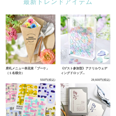
最新トレンドアイテム
席札メニュー表花束「ブーケ」
《ゲスト参加型》アクリルウェデ
（１名様分）
ィングドロップ...
550円
(税込)
28,600円
(税込)