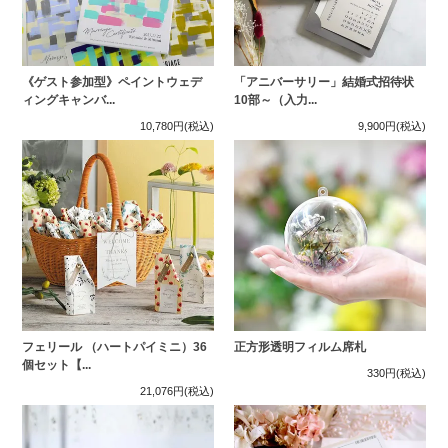
《ゲスト参加型》ペイントウェデ
「アニバーサリー」結婚式招待状
ィングキャンバ...
10部～（入力...
10,780円
(税込)
9,900円
(税込)
フェリール （ハートパイミニ）36
正方形透明フィルム席札
個セット【...
330円
(税込)
21,076円
(税込)