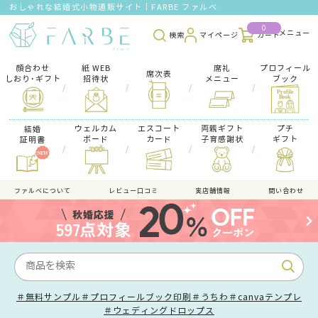
おしゃれな結婚式小物通販サイト｜FARBE ファルベ
0
検索
マイページ
カート
顔合わせ
紙 WEB
席礼
プロフィール
席次表
しおり･ギフト
招待状
メニュー
ブック
/
/
/
/
ウェルカム
エスコート
両親ギフト
プチ
結婚
ボード
カード
子育感謝状
ギフト
証明書
/
/
/
/
ファルべについて
レビュー口コミ
実店舗情報
問い合わせ
＃無料サンプル
＃プロフィールブック印刷
＃うちわ
＃canvaテンプレ
＃ウェディングドロップス