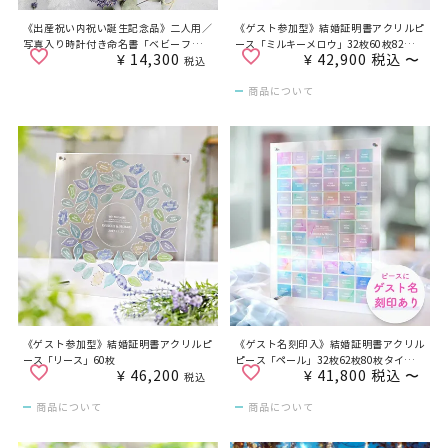
《出産祝い内祝い誕生記念品》二人用／
《ゲスト参加型》結婚証明書アクリルピ
写真入り時計付き命名書「ベビーフォト
ース「ミルキーメロウ」32枚60枚82枚タ
¥
14,300
¥
42,900
税込
〜
クロックTwins」【双子、兄弟姉妹】
イプ有（ゲスト名入）
税込
商品について
《ゲスト参加型》結婚証明書アクリルピ
《ゲスト名刻印入》結婚証明書アクリル
ース「リース」60枚
ピース「ペール」32枚62枚80枚タイプ有
¥
46,200
¥
41,800
税込
〜
（ゲスト名入）
税込
商品について
商品について