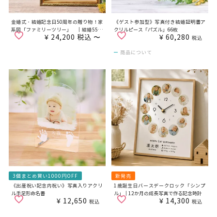
金婚式・結婚記念日50周年の贈り物！家
《ゲスト参加型》写真付き結婚証明書ア
系図「ファミリーツリー」 ｜結婚55周
クリルピース「パズル」66枚
¥
24,200
税込
〜
¥
60,280
年エメラルド婚・結婚60周年ダイヤモン
税込
ド婚式のお祝いにも
商品について
3個まとめ買い1000円OFF
新発売
《出産祝い記念内祝い》写真入りアクリ
1歳誕生日バースデークロック「シンプ
ル手足形命名書
ル」｜12か月の成長写真で作る記念時計
¥
12,650
¥
14,300
税込
税込