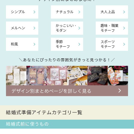
シンプル
ナチュラル
大人上品
かっこいい・
趣味・職業
メルヘン
モダン
モチーフ
季節
スポーツ
和風
モチーフ
モチーフ
＼あなたにぴったりの雰囲気がきっと見つかる！／
結婚式準備アイテムカテゴリ一覧
結婚式前に使うもの