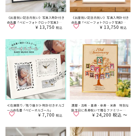
《出産祝い記念内祝い》写真入時計付き
《出産祝い記念内祝い》写真入時計付き
命名書「ベビーフォトクロック写真3枚タ
命名書「ベビーフォトクロック写真3枚タ
¥
13,750
¥
13,750
イプ（ブラック）」
イプ（ナチュラル）」
税込
税込
≪在庫限り／残り僅か≫ 時計付きオルゴ
還暦・古希・喜寿・傘寿・米寿 特別な
ール命名書「ベビーオルゴール」
誕生日に長寿祝いで贈るファミリーツリ
¥
7,700
¥
24,200
税込
〜
ー／家系図
税込