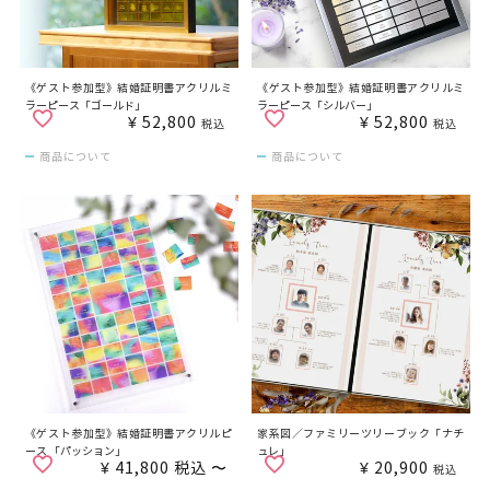
《ゲスト参加型》結婚証明書アクリルミ
《ゲスト参加型》結婚証明書アクリルミ
ラーピース「ゴールド」
ラーピース「シルバー」
¥
52,800
¥
52,800
税込
税込
商品について
商品について
《ゲスト参加型》結婚証明書アクリルピ
家系図／ファミリーツリーブック「ナチ
ース 「パッション」
ュレ」
¥
41,800
税込
〜
¥
20,900
税込