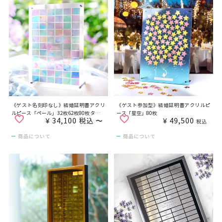
《ゲスト名刻印なし》結婚証明書アクリ
《ゲスト参加型》結婚証明書アクリルピ
ルピース「ペール」32枚62枚80枚タイプ
ース「星空」80枚
¥
34,100
税込
〜
¥
49,500
有
税込
商品について
商品について