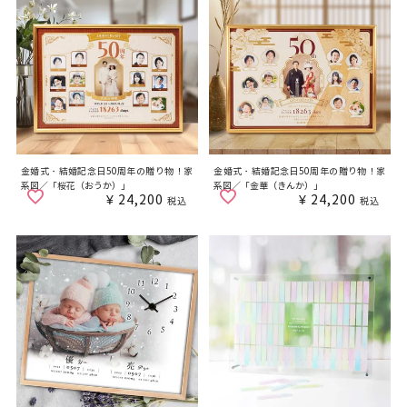
金婚式・結婚記念日50周年の贈り物！家
金婚式・結婚記念日50周年の贈り物！家
系図／「桜花（おうか）」
系図／「金華（きんか）」
¥
24,200
¥
24,200
税込
税込