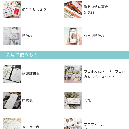
顔あわせ食事会
顔合わせしおり
記念品
招待状
ウェブ招待状
会場で使うもの
ウェルカムボード・ウェル
結婚証明書
カムスペースセット
席次表
席札
プロフィール
メニュー表