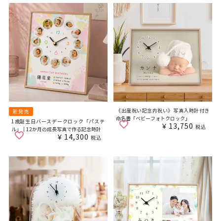
《出産祝い記念内祝い》写真入時計付き
新発売
命名書「ベビーフォトクロック」
1歳誕生日バースデークロック「パステ
¥
13,750
税込
ル」｜12か月の成長写真で作る記念時計
¥
14,300
税込