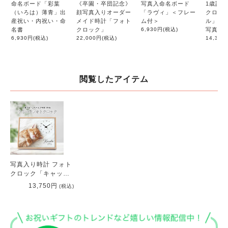
命名ボード「彩葉
《卒園・卒団記念》
写真入命名ボード
1歳誕
（いろは）薄青」出
顔写真入りオーダー
「ラヴィ」＜フレー
クロッ
産祝い・内祝い・命
メイド時計「フォト
ム付＞
ル」｜1
名書
クロック」
6,930円
(税込)
写真で
6,930円
(税込)
22,000円
(税込)
14,300
閲覧したアイテム
写真入り時計 フォト
クロック「キャッ
ト」
13,750円
(税込)