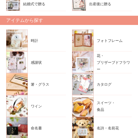
結婚式で贈る
出産後に贈る
アイテムから探す
時計
フォトフレーム
花・
感謝状
プリザーブドフラワ
ー
箸・グラス
カタログ
スイーツ・
ワイン
食品
命名書
名詩・名前花