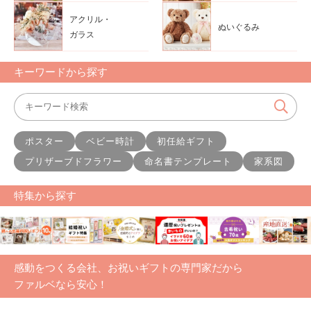
アクリル・
ぬいぐるみ
ガラス
キーワードから探す
ポスター
ベビー時計
初任給ギフト
プリザーブドフラワー
命名書テンプレート
家系図
特集から探す
感動をつくる会社、お祝いギフトの専門家だから
ファルベなら安心！