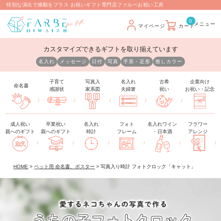
特別な演出で感動をプラス お祝いギフト専門店ファルベお祝い工房
0
マイページ
カート
カスタマイズできるギフトを取り揃えています
名入れ
メッセージ
日付
写真
手形・足形
推しカラー
子育て
写真入
名入れ
古希
企業向け
命名書
感謝状
家系図
夫婦箸
祝い
お祝い・記念
/
/
/
/
/
成人祝い
卒業祝い
名入れ
フォト
名入れワイン
フラワー
親へのギフト
親へのギフト
時計
フレーム
・日本酒
アレンジ
/
/
/
/
/
/
HOME
ペット用 命名書、ポスター
写真入り時計 フォトクロック「キャット」