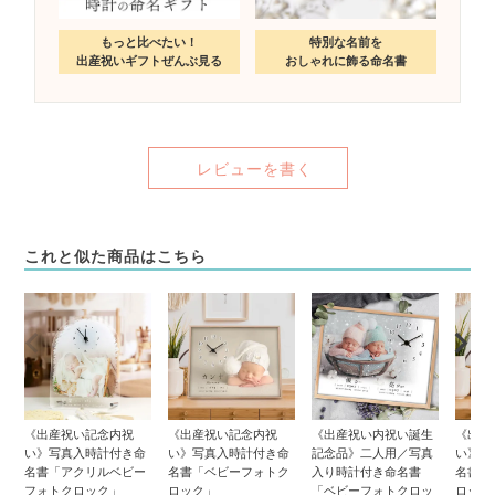
もっと比べたい！
特別な名前を
出産祝いギフトぜんぶ見る
おしゃれに飾る命名書
レビューを書く
これと似た商品はこちら
《出産祝い記念内祝
《出産祝い記念内祝
《出産祝い内祝い誕生
《出産
い》写真入時計付き命
い》写真入時計付き命
記念品》二人用／写真
い》写
名書「アクリルベビー
名書「ベビーフォトク
入り時計付き命名書
名書「
フォトクロック」
ロック」
「ベビーフォトクロッ
ロック