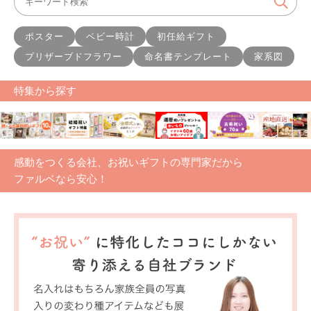
ポスター
ベビー時計
初任給ギフト
プリザーブドフラワー
命名書テンプレート
家系図
特集から探す
感動をつくる会社、お祝いギフトの専門家だから
ファルベなら安心！