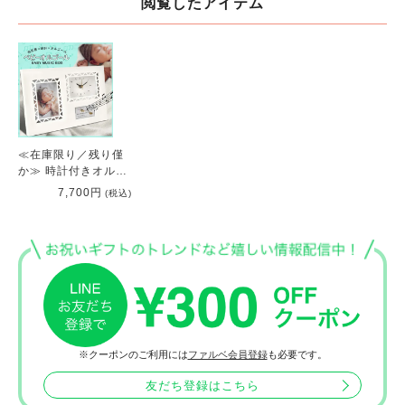
閲覧したアイテム
≪在庫限り／残り僅
か≫ 時計付きオルゴ
ール命名書「ベビー
7,700円
(税込)
オルゴール」
※クーポンのご利用には
ファルベ会員登録
も必要です。
友だち登録はこちら