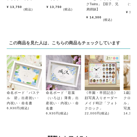
クTwins」【双子、兄
（ナチ
¥
13,750
¥
13,750
弟姉妹】
税込
税込
¥
13,
¥
14,300
税込
この商品を見た人は、こちらの商品もチェックしています
命名ボード「パステ
命名ボード「彩葉
《卒園・卒団記念》
1歳誕
ル 碧」出産祝い・
（いろは）薄青」出
顔写真入りオーダー
クロッ
内祝い・命名書
産祝い・内祝い・命
メイド時計「フォト
ル」｜1
6,930円
(税込)
名書
クロック」
写真で
6,930円
(税込)
22,000円
(税込)
14,300