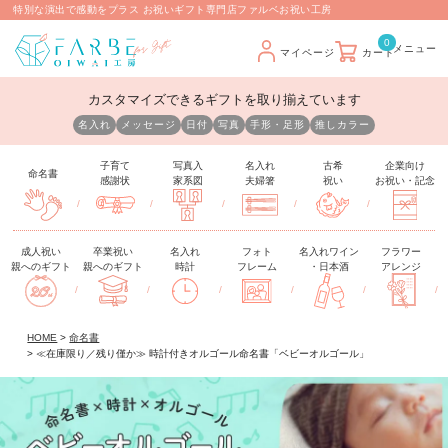
特別な演出で感動をプラス お祝いギフト専門店ファルベお祝い工房
0
マイページ
カート
カスタマイズできるギフトを取り揃えています
名入れ
メッセージ
日付
写真
手形・足形
推しカラー
子育て
写真入
名入れ
古希
企業向け
命名書
感謝状
家系図
夫婦箸
祝い
お祝い・記念
/
/
/
/
/
成人祝い
卒業祝い
名入れ
フォト
名入れワイン
フラワー
親へのギフト
親へのギフト
時計
フレーム
・日本酒
アレンジ
/
/
/
/
/
/
HOME
命名書
≪在庫限り／残り僅か≫ 時計付きオルゴール命名書「ベビーオルゴール」