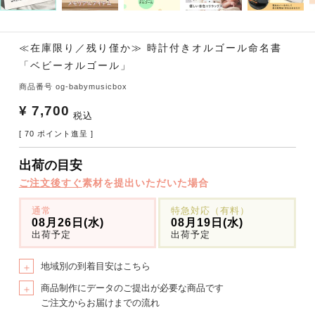
≪在庫限り／残り僅か≫ 時計付きオルゴール命名書
「ベビーオルゴール」
商品番号
og-babymusicbox
¥
7,700
税込
[
70
ポイント進呈 ]
出荷の目安
ご注文後すぐ
素材を提出いただいた場合
通常
特急対応（有料）
08月26日(水)
08月19日(水)
出荷予定
出荷予定
地域別の到着目安はこちら
＋
商品制作にデータのご提出が必要な商品です
＋
ご注文からお届けまでの流れ