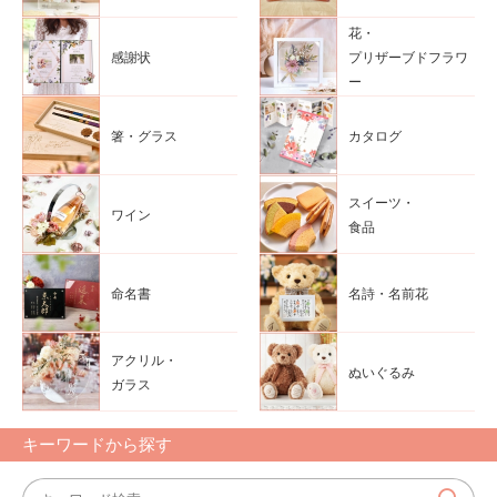
花・
感謝状
プリザーブドフラワ
ー
箸・グラス
カタログ
スイーツ・
ワイン
食品
命名書
名詩・名前花
アクリル・
ぬいぐるみ
ガラス
キーワードから探す