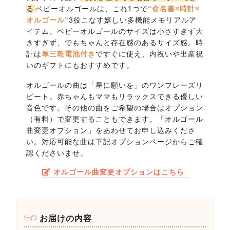
る
ベビーオルゴールは、これ1つで
“命名書×時計×
オルゴール”
3役こなす嬉しい多機能メモリアルア
イテム。ベビーオルゴールのサイズは小さすぎず大
きすぎず、でもちゃんと存在感のあるサイズ感。時
計は
単三乾電池付き
ですぐに使え、内祝いや出産祝
いのギフトにもおすすめです。
オルゴールの曲は「星に願いを」のワンフレーズリ
ピート。赤ちゃんもママもリラックスできる優しい
音色です。その他の曲をご希望の場合はオプション
（有料）で変更することもできます。「オルゴール
曲変更オプション」をあわせてお申し込みくださ
い。対応可能な曲は下記オプションページからご確
認くださいませ。
オルゴール曲変更オプションはこちら
お届けの内容