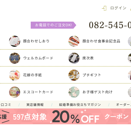
ログイン
お電話でのご注文OK!
顔合わせしおり
顔合わせ食事会記念品
ウェルカムボード
席次表
花嫁の手紙
プチギフト
エスコートカード
お子様ゲスト向け
ー口コミ
実店舗情報
結婚準備お役立ちマガジン
オーダー