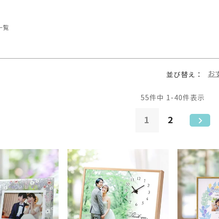
一覧
お
並び替え
55
件中
1
-
40
件表示
1
2