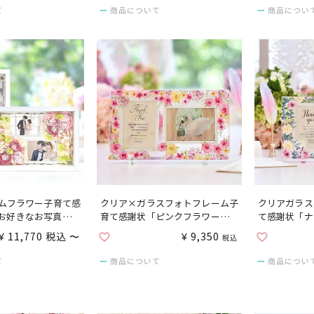
て
商品について
商品につい
ムフラワー子育て感
クリア×ガラスフォトフレーム子
クリアガラス
/お好きなお写真をセ
育て感謝状「ピンクフラワー」／
て感謝状「ナ
る
好きなお写真をセットして贈れる
／お好きなお
¥
11,770
税込
〜
¥
9,350
税込
結婚式
れる
て
商品について
商品につい