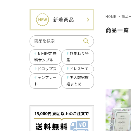
HOME
商品
商品一覧
ひまわり特
初回限定無
集
料サンプル
ドロップス
ドレス当て
テンプレー
少人数家族
ト
婚まとめ