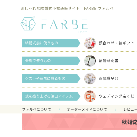
おしゃれな結婚式小物通販サイト｜FARBE ファルベ
結婚式前に使うもの
顔合わせ・結ギフト
会場で使うもの
結婚証明書
ゲストや家族に贈るもの
両親贈呈品
式を盛り上げる演出アイテム
ウェディング宝くじ
ファルべについて
オーダーメイドについて
レビュ