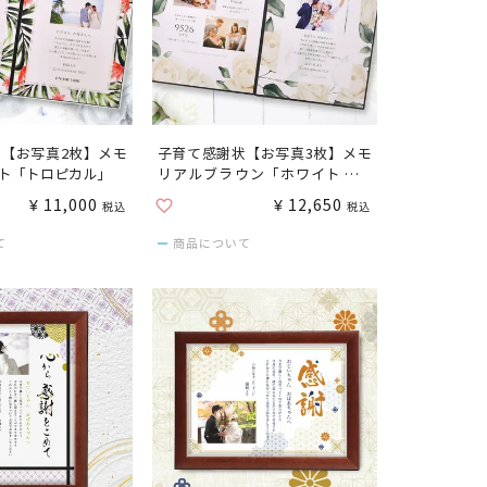
【お写真2枚】メモ
子育て感謝状【お写真3枚】メモ
ト「トロピカル」
リアルブラウン「ホワイトロー
ズ」
¥
11,000
¥
12,650
税込
税込
て
商品について