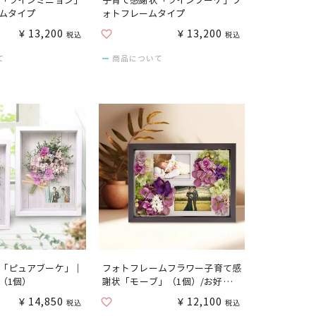
「ラインミニョン」
子育て感謝状「ラインブーケ」フ
ムタイプ
ォトフレームタイプ
¥
13,200
¥
13,200
税込
税込
て
商品について
「ピュアブーケ」｜
フォトフレームフラワー子育て感
（1個）
謝状「モーブ」（1個）/お好きな
お写真をセットして贈れる
¥
14,850
¥
12,100
税込
税込