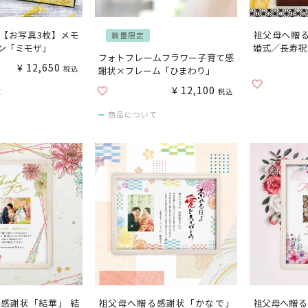
【お写真3枚】メモ
祖父母へ贈る
数量限定
ン「ミモザ」
婚式／長寿祝
フォトフレームフラワー子育て感
¥
12,650
税込
謝状×フレーム「ひまわり」
¥
12,100
て
税込
商品について
感謝状「結華」 結
祖父母へ贈る感謝状「かなで」
祖父母へ贈る