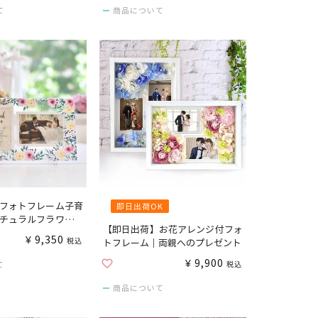
て
商品について
フォトフレーム子育
即日出荷OK
チュラルフラワー」
【即日出荷】お花アレンジ付フォ
写真をセットして贈
¥
9,350
税込
トフレーム｜両親へのプレゼント
¥
9,900
て
税込
商品について