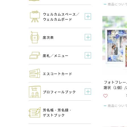
商品につい
ウェルカムスペース／
ウェルカムボード
席次表
席札／メニュー
エスコートカード
フォトフレー
謝状（1個）
プロフィールブック
ットして贈れ
商品につい
芳名帳・芳名録・
ゲストブック