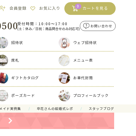
0
会員登録
お気に入り
カートを見る
受付時間：10:00〜17:00
お問い合わせ
(土：休み／日祝：商品問合せのみ対応可)
招待状
ウェブ招待状
席札
メニュー表
ギフトカタログ
お車代封筒
ポーズカード
プロフィールブック
メイド実例集
卒花さんの結婚式レポ
スタッフブログ