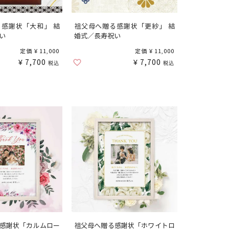
感謝状「大和」 結
祖父母へ贈る感謝状「更紗」 結
い
婚式／長寿祝い
定価
¥
11,000
定価
¥
11,000
¥
7,700
¥
7,700
税込
税込
感謝状「カルムロー
祖父母へ贈る感謝状「ホワイトロ