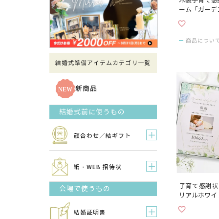
木製子育て感
ーム「ガーデ
商品につい
結婚式準備アイテムカテゴリ一覧
新商品
結婚式前に使うもの
顔合わせ／結ギフト
紙・WEB 招待状
子育て感謝状
会場で使うもの
リアルホワイ
結婚証明書