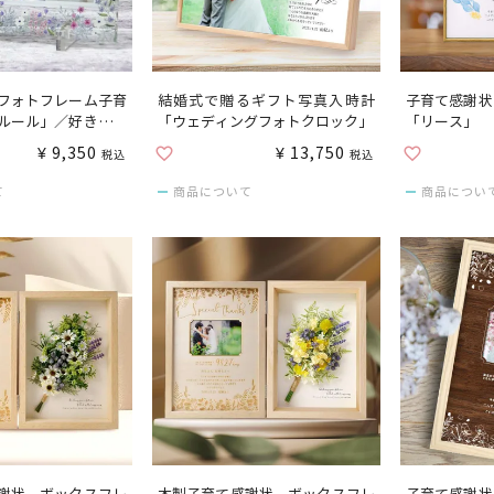
フォトフレーム子育
結婚式で贈るギフト写真入時計
子育て感謝状
ルール」／好きなお
「ウェディングフォトクロック」
「リース」
して贈れる
¥
9,350
¥
13,750
税込
税込
て
商品について
商品につい