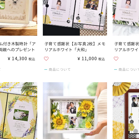
ム付き木製時計「ア
子育て感謝状【お写真2枚】メモ
子育て感謝状
両親へのプレゼント
リアルホワイト「大和」
リアルホワイ
¥
14,300
¥
11,000
税込
税込
て
商品について
商品につい