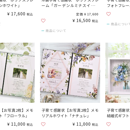
謝状 ボックスフレ
木製子育て感謝状 ボックスフレ
子育て感謝状
ンホワイト」
ーム「ガーデンルミナスイエロ
フォトフレー
ー」
¥
17,600
定価
¥
17,600
税込
¥
16,500
税込
て
商品につい
商品について
【お写真2枚】メモ
子育て感謝状【お写真2枚】メモ
子育て感謝状
ト「フローラル」
リアルホワイト「ナチュレ」
結婚式ギフト
¥
11,000
¥
11,000
税込
税込