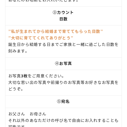
あなたのお名前をお入れいたします。
カウント
③
日数
”私が生まれてから結婚まで育ててもらった日数”
”大切に育ててくれてありがとう”
誕生日から結婚する日までご家族と一緒に過ごした日数を
刻みます。
お写真
④
3枚
お写真
をご用意ください。
大切な思い出の写真や前撮りのお写真等お好きなお写真を
どうぞ。
宛名
⑤
お父さん お母さん
それ以外のあなただけの呼び名で自由にお入れすることも