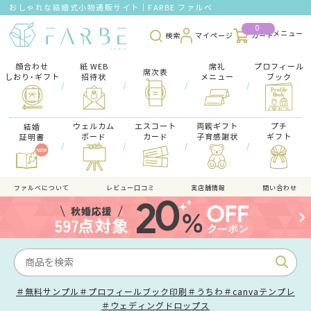
おしゃれな結婚式小物通販サイト｜FARBE ファルベ
0
検索
マイページ
カート
顔合わせ
紙 WEB
席礼
プロフィール
席次表
しおり･ギフト
招待状
メニュー
ブック
/
/
/
/
ウェルカム
エスコート
両親ギフト
プチ
結婚
ボード
カード
子育感謝状
ギフト
証明書
/
/
/
/
ファルべについて
レビュー口コミ
実店舗情報
問い合わせ
＃無料サンプル
＃プロフィールブック印刷
＃うちわ
＃canvaテンプレ
＃ウェディングドロップス