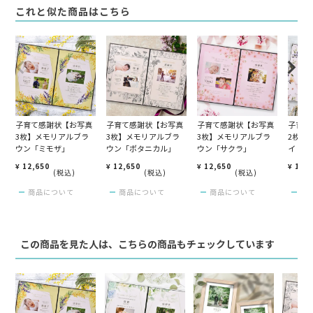
これと似た商品はこちら
子育て感謝状【お写真
子育て感謝状【お写真
子育て感謝状【お写真
子育て
3枚】メモリアルブラ
3枚】メモリアルブラ
3枚】メモリアルブラ
2枚】
ウン「ミモザ」
ウン「ボタニカル」
ウン「サクラ」
イト「
¥
12,650
¥
12,650
¥
12,650
¥
11,
税込
税込
税込
商品について
商品について
商品について
商
この商品を見た人は、こちらの商品もチェックしています