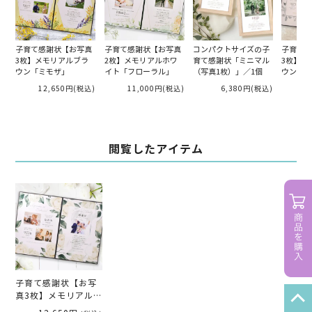
子育て感謝状【お写真
子育て感謝状【お写真
コンパクトサイズの子
子育て感
3枚】メモリアルブラ
2枚】メモリアルホワ
育て感謝状「ミニマル
3枚】メ
ウン「ミモザ」
イト「フローラル」
（写真1枚）」／1個
ウン「ボ
12,650円
(税込)
11,000円
(税込)
6,380円
(税込)
1
閲覧したアイテム
子育て感謝状【お写
真3枚】メモリアルブ
ラウン「ホワイトロ