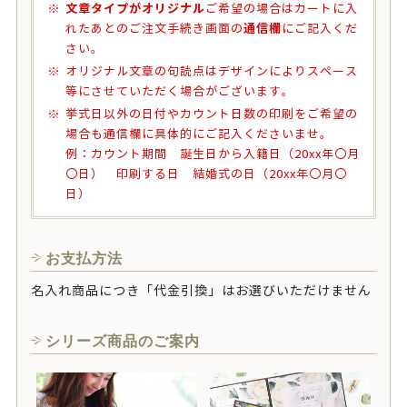
文章タイプがオリジナル
ご希望の場合はカートに入
通信欄
れたあとのご注文手続き画面の
にご記入くだ
さい。
オリジナル文章の句読点はデザインによりスペース
等にさせていただく場合がございます。
挙式日以外の日付やカウント日数の印刷をご希望の
場合も通信欄に具体的にご記入くださいませ。
例：カウント期間 誕生日から入籍日（20xx年〇月
〇日） 印刷する日 結婚式の日（20xx年〇月〇
日）
お支払方法
名入れ商品につき「代金引換」はお選びいただけません
シリーズ商品のご案内