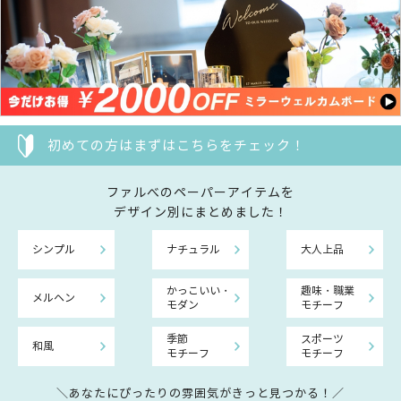
初めての方はまずはこちらをチェック！
ファルべのペーパーアイテムを
デザイン別にまとめました！
シンプル
ナチュラル
大人上品
かっこいい・
趣味・職業
メルヘン
モダン
モチーフ
季節
スポーツ
和風
モチーフ
モチーフ
＼あなたにぴったりの雰囲気がきっと見つかる！／