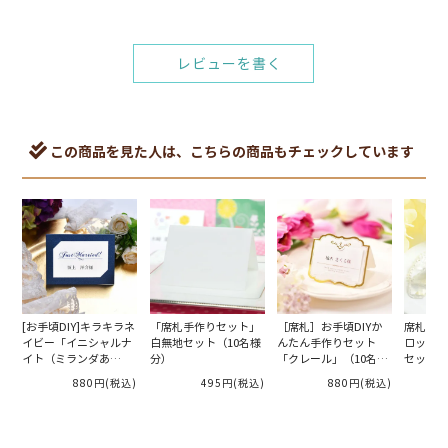
も感じました。
レビューを書く
yu
購入者
神奈川県
20代
女性
投稿日
2021/03/21
この商品を見た人は、こちらの商品もチェックしています
安くてとても良いです！

印刷をしなければならないので、時間がない花嫁さ
んにとってはやることが多くなって大変かも。
[お手頃DIY]キラキラネ
「席札手作りセット」
［席札］お手頃DIYか
席札DI
イビー「イニシャルナ
白無地セット（10名様
んたん手作りセット
ロッティ
イト（ミランダあ
分）
「クレール」（10名様
セット）
い）」席札手作り（10
分）
880円
(税込)
495円
(税込)
880円
(税込)
名様分）