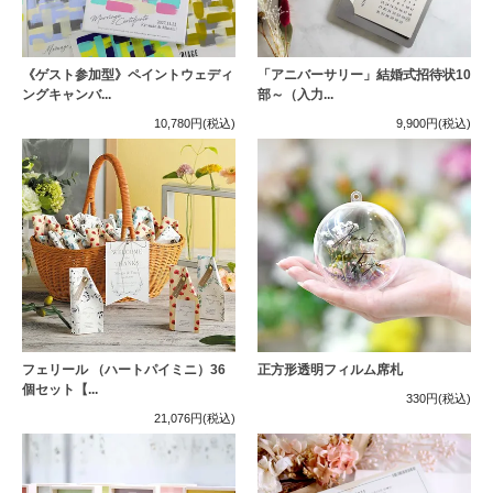
《ゲスト参加型》ペイントウェディ
「アニバーサリー」結婚式招待状10
ングキャンバ...
部～（入力...
10,780円
(税込)
9,900円
(税込)
フェリール （ハートパイミニ）36
正方形透明フィルム席札
個セット【...
330円
(税込)
21,076円
(税込)