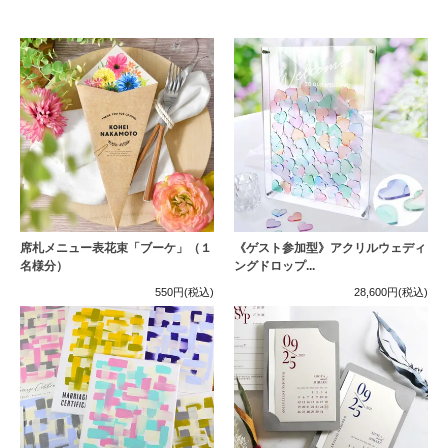
席札メニュー表花束「ブーケ」（１
《ゲスト参加型》アクリルウェディ
名様分）
ングドロップ...
550円
(税込)
28,600円
(税込)