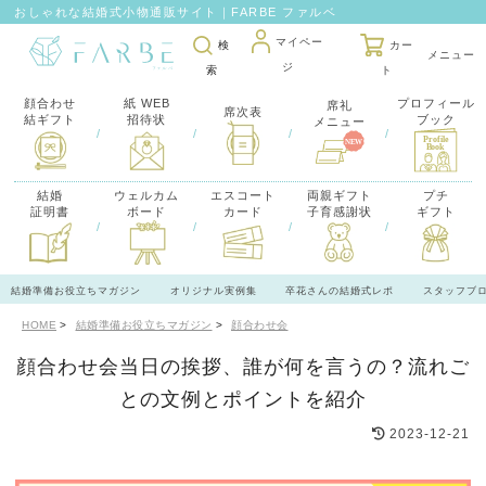
おしゃれな結婚式小物通販サイト｜FARBE ファルベ
マイペー
検
カー
ジ
索
ト
顔合わせ
紙 WEB
プロフィール
席礼
席次表
結ギフト
招待状
ブック
メニュー
/
/
/
/
結婚
ウェルカム
エスコート
両親ギフト
プチ
証明書
ボード
カード
子育感謝状
ギフト
/
/
/
/
結婚準備お役立ちマガジン
オリジナル実例集
卒花さんの結婚式レポ
スタッフブ
HOME
結婚準備お役立ちマガジン
顔合わせ会
顔合わせ会当日の挨拶、誰が何を言うの？流れご
との文例とポイントを紹介
2023-12-21