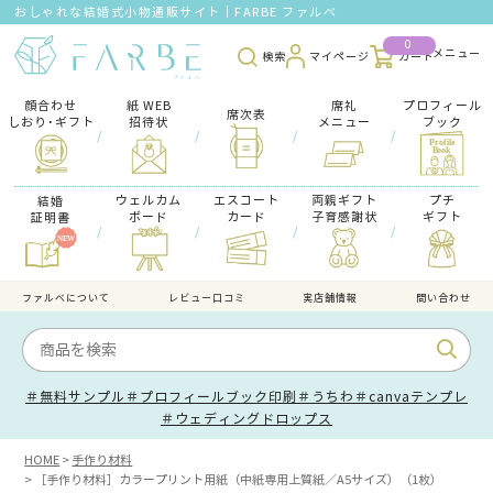
おしゃれな結婚式小物通販サイト｜FARBE ファルベ
0
検索
マイページ
カート
顔合わせ
紙 WEB
席礼
プロフィール
席次表
しおり･ギフト
招待状
メニュー
ブック
/
/
/
/
ウェルカム
エスコート
両親ギフト
プチ
結婚
ボード
カード
子育感謝状
ギフト
証明書
/
/
/
/
ファルべについて
レビュー口コミ
実店舗情報
問い合わせ
＃無料サンプル
＃プロフィールブック印刷
＃うちわ
＃canvaテンプレ
＃ウェディングドロップス
HOME
手作り材料
［手作り材料］カラープリント用紙（中紙専用上質紙／A5サイズ）（1枚）