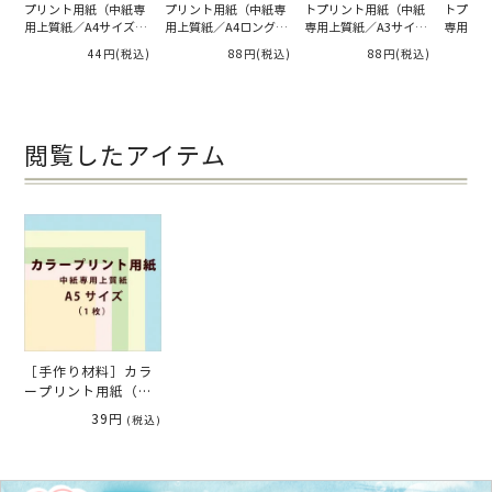
プリント用紙（中紙専
プリント用紙（中紙専
トプリント用紙（中紙
トプリン
用上質紙／A4サイズ）
用上質紙／A4ロングサ
専用上質紙／A3サイ
専用上質
（1枚）
イズ）（1枚）
ズ）（1枚）
ズ）（1
44円
(税込)
88円
(税込)
88円
(税込)
閲覧したアイテム
［手作り材料］カラ
ープリント用紙（中
紙専用上質紙／A5サ
39円
(税込)
イズ）（1枚）