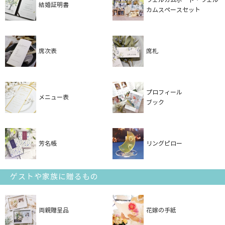
結婚証明書
カムスペースセット
席次表
席札
プロフィール
メニュー表
ブック
芳名帳
リングピロー
ゲストや家族に贈るもの
両親贈呈品
花嫁の手紙