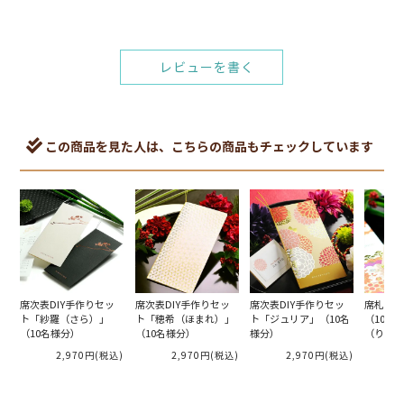
レビューを書く
この商品を見た人は、こちらの商品もチェックしています
席次表DIY手作りセッ
席次表DIY手作りセッ
席次表DIY手作りセッ
席札DI
ト「紗羅（さら）」
ト「穂希（ほまれ）」
ト「ジュリア」（10名
（10名
（10名様分）
（10名様分）
様分）
（りんか
2,970円
(税込)
2,970円
(税込)
2,970円
(税込)