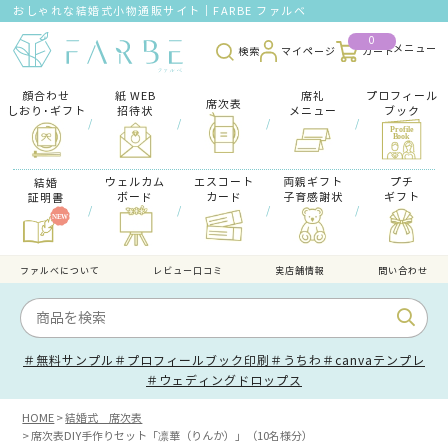
おしゃれな結婚式小物通販サイト｜FARBE ファルベ
0
検索
マイページ
カート
顔合わせ
紙 WEB
席礼
プロフィール
席次表
しおり･ギフト
招待状
メニュー
ブック
/
/
/
/
ウェルカム
エスコート
両親ギフト
プチ
結婚
ボード
カード
子育感謝状
ギフト
証明書
/
/
/
/
ファルべについて
レビュー口コミ
実店舗情報
問い合わせ
＃無料サンプル
＃プロフィールブック印刷
＃うちわ
＃canvaテンプレ
＃ウェディングドロップス
HOME
結婚式 席次表
席次表DIY手作りセット「凛華（りんか）」（10名様分）