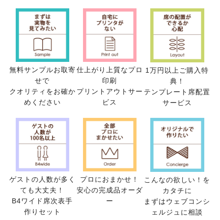
無料サンプルお取寄
仕上がり上質なプロ
1万円以上ご購入特
せで
印刷
典！
クオリティをお確か
プリントアウトサー
テンプレート席配置
めください
ビス
サービス
ゲストの人数が多く
プロにおまかせ！
こんなの欲しい！を
ても大丈夫！
安心の完成品オーダ
カタチに
B4ワイド席次表手
ー
まずはウェブコンシ
作りセット
ェルジュに相談