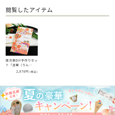
閲覧したアイテム
席次表DIY手作りセッ
ト「凛華（りん
か）」（10名様分）
2,970円
(税込)