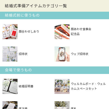
結婚式準備アイテムカテゴリ一覧
結婚式前に使うもの
顔あわせ食事会
顔合わせしおり
記念品
招待状
ウェブ招待状
会場で使うもの
ウェルカムボード・ウェル
結婚証明書
カムスペースセット
席次表
席札