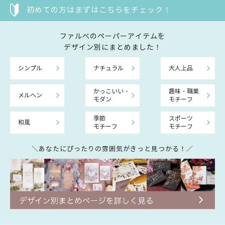
初めての方はまずはこちらをチェック！
ファルべのペーパーアイテムを
デザイン別にまとめました！
シンプル
ナチュラル
大人上品
かっこいい・
趣味・職業
メルヘン
モダン
モチーフ
季節
スポーツ
和風
モチーフ
モチーフ
＼あなたにぴったりの雰囲気がきっと見つかる！／