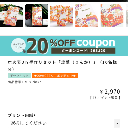
席次表DIY手作りセット「凛華（りんか）」（10名様
分）
手作りキット
★20％OFFクーポン配布中★
商品番号
HM-s-rinka
¥
2,970
[
27
ポイント進呈 ]
プリント用紙
(必